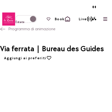
Torna alla home page
I tuoi preferiti
Book
Live
Apri
Passa alla modalità invernale
Estate
Programma di animazione
Via ferrata | Bureau des Guides
Aggiungi ai preferiti
Aggiungi ai preferiti