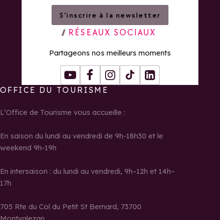
S’inscrire à la newsletter
RÉSEAUX SOCIAUX
Partageons nos meilleurs moments
Youtube
Facebook
Instagram
Tiktok
LinkedIn
OFFICE DU TOURISME
L’Office de Tourisme vous accueille :
En saison du lundi au vendredi de 9h-18h30 et le
weekend 9h-19h
En intersaison : du lundi au vendredi, 9h–12h et 14h–
17h
705 Rte du Col du Petit St Bernard, 73700
Montvalezan