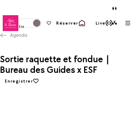
Retour à la page d'accueil
Vos favoris
Réserver
Live
Ouvr
Basculer l'affichage en mode hiver
Eté
Agenda
Sortie raquette et fondue |
Bureau des Guides x ESF
Ajouter aux favoris
Enregistrer