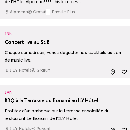
de l’Hôtel Alparena**** : histoire des
premières ascensions, écosystèmes
Alparena
Gratuit
Famille Plus
d’altitude et une collection privée…
19h
Concert live au St B
Chaque samedi soir, venez déguster nos cocktails au son
de music live.
I.L.Y Hotels
Gratuit
Ajouter aux 
19h
BBQ à la Terrasse du Bonami au ILY Hôtel
Profitez d’un barbecue sur la terrasse ensoleillée du
restaurant Le Bonami de l’ILY Hôtel.
I.L.Y Hotels
Payant
Ajouter aux 