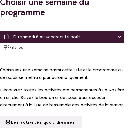
Choisir une semaine du
programme
actifs
Filtres
Accessibilité
Accessible aux PMRs
Choisissez une semaine parmi cette liste et le programme ci-
Accessible en poussette
dessous se mettra à jour automatiquement.
Tarif
Découvrez toutes les activités été permanentes à La Rosière
Gratuit
en un clic. Suivez le bouton ci-dessous pour accéder
directement à la liste de l'ensemble des activités de la station.
Distinctions
Famille Plus
Les activités quotidiennes
Appliquer ces filtres