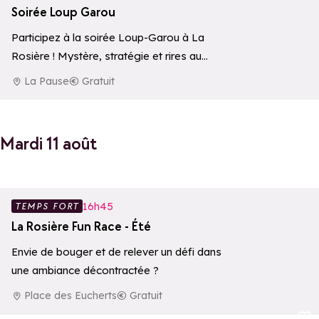
Soirée Loup Garou
Participez à la soirée Loup-Garou à La
Rosière ! Mystère, stratégie et rires au
programme pour petits et grands. Une
La Pause
Gratuit
animation…
Mardi 11 août
Ajouter aux 
16h45
TEMPS FORT
La Rosière Fun Race - Été
Envie de bouger et de relever un défi dans
une ambiance décontractée ?
Place des Eucherts
Gratuit
Ajouter aux 