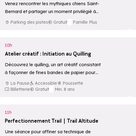
Venez rencontrer les mythiques chiens Saint-
Bernard et partager un moment privilégié à
leurs côtés, avec possibilité de balade
Parking des pistes
Gratuit
Famille Plus
accompagnée par…
Ajouter aux 
10h
Atelier créatif : Initiation au Quilling
Découvrez le quilling, un art créatif consistant
à façonner de fines bandes de papier pour
réaliser de magnifiques cartes en…
La Pause
Accessible
Poussette
Billetterie
Gratuit
Min. 8 ans
Ajouter aux 
11h
Perfectionnement Trail | Trail Altitude
Une séance pour affiner sa technique de