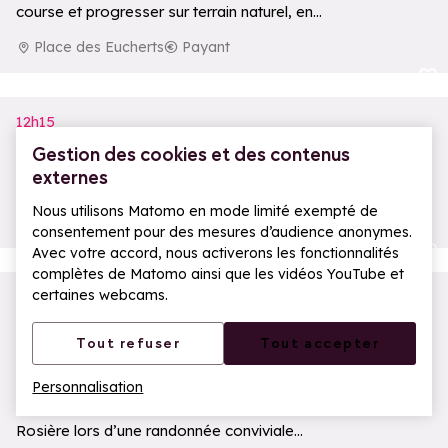
course et progresser sur terrain naturel, en
groupe.
Place des Eucherts
Payant
Ajouter aux 
12h15
ILY Yoga by Silkasanas
Gestion des cookies et des contenus
externes
Cours de Yoga sans niveau exigé.
Nous utilisons Matomo en mode limité exempté de
I.L.Y Hotels
Payant
consentement pour des mesures d’audience anonymes.
Ajouter aux 
Avec votre accord, nous activerons les fonctionnalités
complètes de Matomo ainsi que les vidéos YouTube et
certaines webcams.
13h30
Saveurs d'Alpage | Evolution 2 & la
Tout refuser
Tout accepter
Coopérative laitière de Haute
Tarentaise
Personnalisation
Partez à la découverte des alpages de la
Ouv
Rosière lors d’une randonnée conviviale