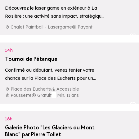
Découvrez le laser game en extérieur à La
Rosière : une activité sans impact, stratégique
et immersive au cœur de la…
Chalet Paintball - Lasergame
Payant
Ajouter aux 
14h
Tournoi de Pétanque
Confirmé ou débutant, venez tenter votre
chance sur la Place des Eucherts pour un
tournoi de pétanque convivial et festif !
Place des Eucherts
Accessible
Poussette
Gratuit
Min. 11 ans
Ajouter aux 
16h
Galerie Photo "Les Glaciers du Mont
Blanc" par Pierre Tollet