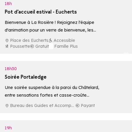
18h
Pot d'accueil estival - Eucherts
Bienvenue à La Rosière ! Rejoignez l'équipe
d'animation pour un verre de bienvenue, les
bons plans de la semaine et des…
Place des Eucherts
Accessible
Poussette
Gratuit
Famille Plus
Ajouter aux 
18h30
Soirée Portaledge
Une soirée suspendue à la paroi du Châtelard,
entre sensations fortes et casse-croûte
gourmand, encadrée par le Bureau des
Bureau des Guides et Accompagnateurs de La Rosière
Payant
Guides…
19h