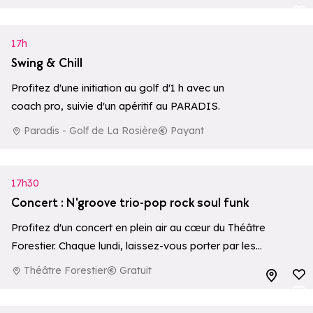
Ajouter aux 
17h
Swing & Chill
Profitez d'une initiation au golf d'1 h avec un
coach pro, suivie d'un apéritif au PARADIS.
Paradis - Golf de La Rosière
Payant
17h30
Concert : N'groove trio-pop rock soul funk
Profitez d'un concert en plein air au cœur du Théâtre
Forestier. Chaque lundi, laissez-vous porter par les
sonorités de groupes régionaux dans une ambiance
Théâtre Forestier
Gratuit
Ajouter aux 
conviviale, au cœur de la nature.
Ajouter aux 