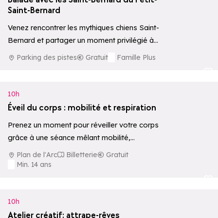
Saint-Bernard
Venez rencontrer les mythiques chiens Saint-
Bernard et partager un moment privilégié à
leurs côtés, avec possibilité de balade
Parking des pistes
Gratuit
Famille Plus
accompagnée par…
Ajouter aux 
10h
Éveil du corps : mobilité et respiration
Prenez un moment pour réveiller votre corps
grâce à une séance mêlant mobilité,
respiration et renforcement en douceur dans
Plan de l'Arc
Billetterie
Gratuit
le…
Min. 14 ans
Ajouter aux 
10h
Atelier créatif: attrape-rêves