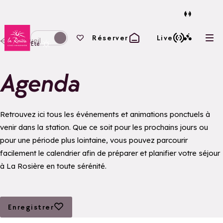
Retour à la page d'accueil
Vos favoris
Réserver
Live
Accueil
Ouvr
Basculer l'affichage en mode hiver
Eté
Agenda
Retrouvez ici tous les événements et animations ponctuels à
venir dans la station. Que ce soit pour les prochains jours ou
pour une période plus lointaine, vous pouvez parcourir
facilement le calendrier afin de préparer et planifier votre séjour
à La Rosière en toute sérénité.
Ajouter aux favoris
Enregistrer