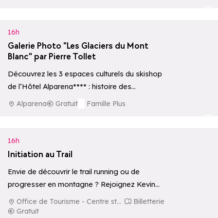
Ajouter aux 
16h
Galerie Photo "Les Glaciers du Mont
Blanc" par Pierre Tollet
Découvrez les 3 espaces culturels du skishop
de l’Hôtel Alparena**** : histoire des
premières ascensions, écosystèmes
Alparena
Gratuit
Famille Plus
d’altitude et une collection privée…
Ajouter aux 
16h
Initiation au Trail
Envie de découvrir le trail running ou de
progresser en montagne ? Rejoignez Kevin
Lagier pour une initiation dédiée aux
Office de Tourisme - Centre station
Billetterie
fondamentaux…
Gratuit