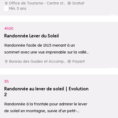
conférencier…
Office de Tourisme - Centre station
Gratuit
Min. 5 ans
Ajouter aux 
4h30
Randonnée Lever du Soleil
Randonnée facile de 1h15 menant à un
sommet avec une vue imprenable sur la vallée
d'Aoste, le Mont-Blanc et le…
Bureau des Guides et Accompagnateurs de La Rosière
Payant
Ajouter aux 
5h
Randonnée au lever de soleil | Evolution
2
Randonnée à la frontale pour admirer le lever
de soleil en montagne, suivie d’un petit-
déjeuner local en pleine nature.