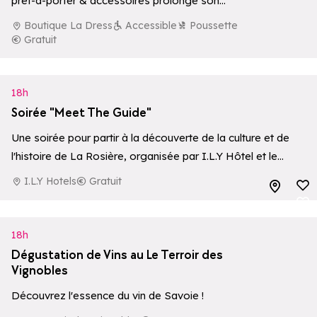
prêt-à-porter & accessoires prolonge son
ouverture.
Boutique La Dress
Accessible
Poussette
Gratuit
18h
Soirée "Meet The Guide"
Une soirée pour partir à la découverte de la culture et de
l'histoire de La Rosière, organisée par I.L.Y Hôtel et le
Bureau des Guides de La Rosière.
I.L.Y Hotels
Gratuit
Ajouter aux 
Ajouter aux 
18h
Dégustation de Vins au Le Terroir des
Vignobles
Découvrez l'essence du vin de Savoie !