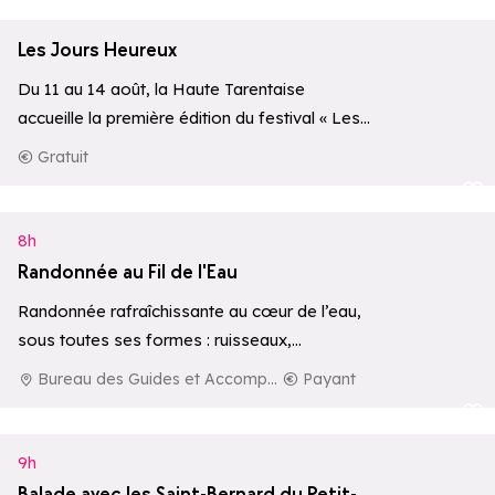
Les Jours Heureux
Du 11 au 14 août, la Haute Tarentaise
accueille la première édition du festival « Les
Jours Heureux », un…
Gratuit
Ajouter aux 
8h
Randonnée au Fil de l'Eau
Randonnée rafraîchissante au cœur de l’eau,
sous toutes ses formes : ruisseaux,
cascades, lacs ou rivières.
Bureau des Guides et Accompagnateurs de La Rosière
Payant
Ajouter aux 
9h
Balade avec les Saint-Bernard du Petit-