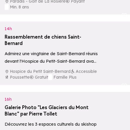
Paradis - Golf de La Rosière
Payant
Min. 8 ans
Ajouter aux 
14h
Rassemblement de chiens Saint-
Bernard
Admirez une vingtaine de Saint-Bernard réunis
devant l'Hospice du Petit-Saint-Bernard avant
de participer à une balade conviviale, ouverte
Hospice du Petit Saint-Bernard
Accessible
à tous,…
Poussette
Gratuit
Famille Plus
Ajouter aux 
16h
Galerie Photo "Les Glaciers du Mont
Blanc" par Pierre Tollet
Découvrez les 3 espaces culturels du skishop