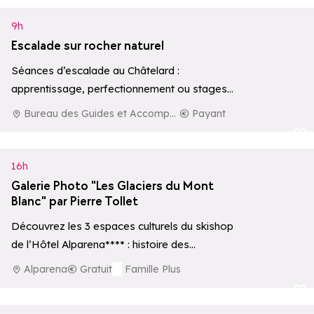
9h
Escalade sur rocher naturel
Séances d’escalade au Châtelard :
apprentissage, perfectionnement ou stages
sur rocher naturel.
Bureau des Guides et Accompagnateurs de La Rosière
Payant
Ajouter aux 
16h
Galerie Photo "Les Glaciers du Mont
Blanc" par Pierre Tollet
Découvrez les 3 espaces culturels du skishop
de l’Hôtel Alparena**** : histoire des
premières ascensions, écosystèmes
Alparena
Gratuit
Famille Plus
d’altitude et une collection privée…
Ajouter aux 