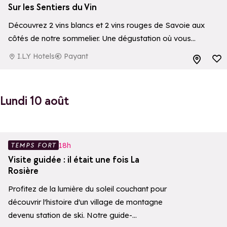
Sur les Sentiers du Vin
Découvrez 2 vins blancs et 2 vins rouges de Savoie aux
côtés de notre sommelier. Une dégustation où vous
explorerez les secrets des arômes, les accords mets et
I.L.Y Hotels
Payant
Ajouter aux 
vins, et…
Lundi 10 août
Ajouter aux 
18h
TEMPS FORT
Visite guidée : il était une fois La
Rosière
Profitez de la lumière du soleil couchant pour
découvrir l'histoire d'un village de montagne
devenu station de ski. Notre guide-