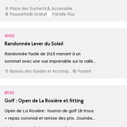
Place des Eucherts
Accessible
Poussette
Gratuit
Famille Plus
Ajouter aux 
4h30
Randonnée Lever du Soleil
Randonnée facile de 1h15 menant à un
sommet avec une vue imprenable sur la vallée
d'Aoste, le Mont-Blanc et le…
Bureau des Guides et Accompagnateurs de La Rosière
Payant
Ajouter aux 
8h30
Golf : Open de La Rosière et fitting
Open de La Rosière : tournoi de golf 18 trous
+ repas convivial et remise des prix. Journée
de test libre…