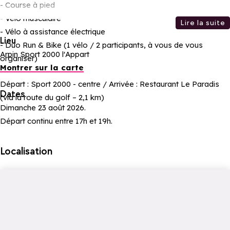
- Course à pied
- Vélo musculaire
Lire la suite
- Vélo à assistance électrique
Lieu
- Duo Run & Bike (1 vélo / 2 participants, à vous de vous
Arpin Sport 2000 l'Appart
organiser)
Montrer sur la carte
Départ : Sport 2000 - centre / Arrivée : Restaurant Le Paradis
Dates
(via la route du golf – 2,1 km)
Dimanche 23 août 2026.
Départ continu entre 17h et 19h.
Localisation