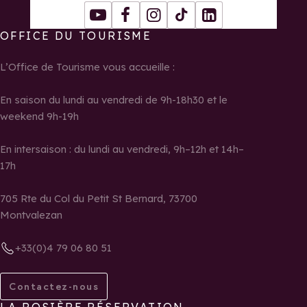
Youtube
Facebook
Instagram
Tiktok
LinkedIn
OFFICE DU TOURISME
L’Office de Tourisme vous accueille :
En saison du lundi au vendredi de 9h-18h30 et le
weekend 9h-19h
En intersaison : du lundi au vendredi, 9h–12h et 14h–
17h
705 Rte du Col du Petit St Bernard, 73700
Montvalezan
+33(0)4 79 06 80 51
Contactez-nous