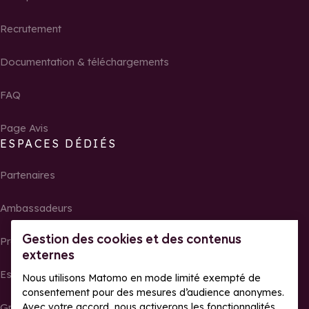
Recrutement
Documentation & téléchargements
FAQ
Page Avis
ESPACES DÉDIÉS
Partenaires
Ambassadeurs
Gestion des cookies et des contenus
Propriétaires
externes
Espace presse
Nous utilisons Matomo en mode limité exempté de
consentement pour des mesures d’audience anonymes.
Avec votre accord, nous activerons les fonctionnalités
Groupes, séminaires et tour operator