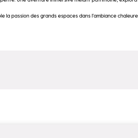
le la passion des grands espaces dans l'ambiance chaleure
stataire tiers et n'est pas accessible aux technologies d’a