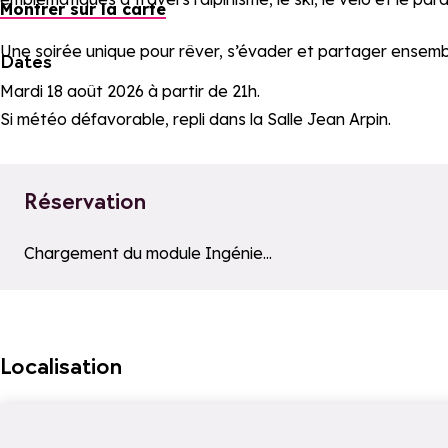
Montrer sur la carte
Une soirée unique pour rêver, s’évader et partager ensemb
Dates
Mardi 18 août 2026 à partir de 21h.
Si météo défavorable, repli dans la Salle Jean Arpin.
Réservation
Le moteur de recherche ci-dessous est fourni par un pre
Chargement du module Ingénie...
Localisation