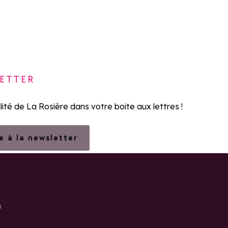
Partager sur Facebook
Partager sur X
Partager sur Whatsapp
ETTER
lité de La Rosière dans votre boite aux lettres !
re à la newsletter
h