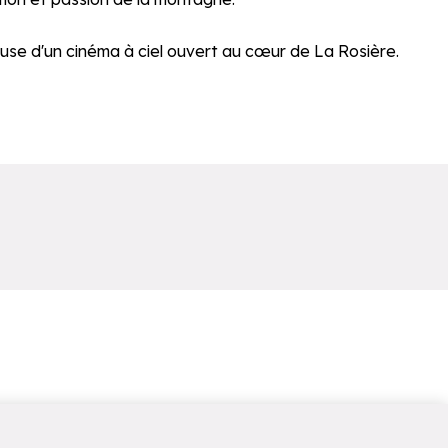
use d'un cinéma à ciel ouvert au cœur de La Rosière.
ssistance.
Accéder directement à la recherche de la billette