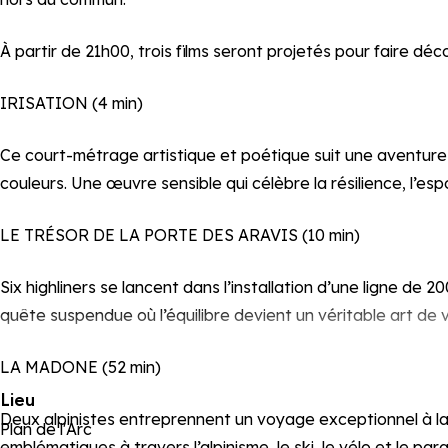
À partir de 21h00, trois films seront projetés pour faire dé
IRISATION (4 min)
Ce court-métrage artistique et poétique suit une aventur
couleurs. Une œuvre sensible qui célèbre la résilience, l’es
LE TRÉSOR DE LA PORTE DES ARAVIS (10 min)
Six highliners se lancent dans l’installation d’une ligne de
quête suspendue où l’équilibre devient un véritable art de v
LA MADONE (52 min)
Lieu
Deux alpinistes entreprennent un voyage exceptionnel à la 
Plan de l'Arc
emblématiques à travers l’alpinisme, le ski, le vélo et le 