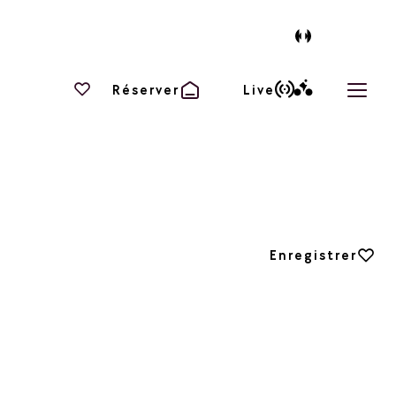
Vos favoris
Réserver
Live
Ouvri
Ajouter aux favori
Enregistrer