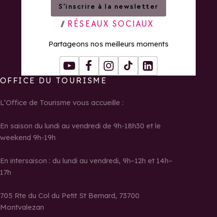
S’inscrire à la newsletter
RÉSEAUX SOCIAUX
Partageons nos meilleurs moments
Youtube
Facebook
Instagram
Tiktok
LinkedIn
OFFICE DU TOURISME
L’Office de Tourisme vous accueille :
En saison du lundi au vendredi de 9h-18h30 et le
weekend 9h-19h
En intersaison : du lundi au vendredi, 9h–12h et 14h–
17h
705 Rte du Col du Petit St Bernard, 73700
Montvalezan