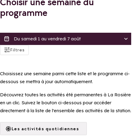
Choisir une semaine du
programme
actifs
Filtres
Accessibilité
Accessible aux PMRs
Choisissez une semaine parmi cette liste et le programme ci-
Accessible en poussette
dessous se mettra à jour automatiquement.
Tarif
Découvrez toutes les activités été permanentes à La Rosière
Gratuit
en un clic. Suivez le bouton ci-dessous pour accéder
directement à la liste de l'ensemble des activités de la station.
Distinctions
Famille Plus
Les activités quotidiennes
Appliquer ces filtres