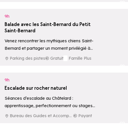
Ajouter aux 
9h
Balade avec les Saint-Bernard du Petit
Saint-Bernard
Venez rencontrer les mythiques chiens Saint-
Bernard et partager un moment privilégié à
leurs côtés, avec possibilité de balade
Parking des pistes
Gratuit
Famille Plus
accompagnée par…
Ajouter aux 
9h
Escalade sur rocher naturel
Séances d’escalade au Châtelard :
apprentissage, perfectionnement ou stages
sur rocher naturel.
Bureau des Guides et Accompagnateurs de La Rosière
Payant
Ajouter aux 