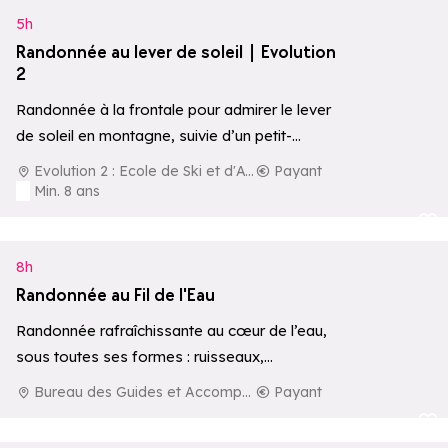
5h
Randonnée au lever de soleil | Evolution
2
Randonnée à la frontale pour admirer le lever
de soleil en montagne, suivie d’un petit-
déjeuner local en pleine nature.
Evolution 2 : Ecole de Ski et d'Aventure
Payant
Min. 8 ans
Ajouter aux 
8h
Randonnée au Fil de l'Eau
Randonnée rafraîchissante au cœur de l’eau,
sous toutes ses formes : ruisseaux,
cascades, lacs ou rivières.
Bureau des Guides et Accompagnateurs de La Rosière
Payant
Ajouter aux 