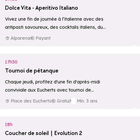
Dolce Vita - Aperitivo Italiano
Vivez une fin de journée à l’italienne avec des
antipasti savoureux, des cocktails italiens, du
vin ou du Prosecco, le…
Alparena
Payant
Ajouter aux 
17h30
Tournoi de pétanque
Chaque jeudi, profitez d'une fin d'après-midi
conviviale aux Eucherts avec tournoi de
pétanque et musique. Un rendez-vous festif à
Place des Eucherts
Gratuit
Min. 3 ans
partager…
Ajouter aux 
18h
Coucher de soleil | Evolution 2