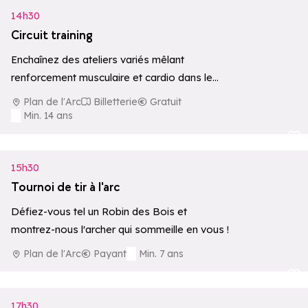
14h30
Circuit training
Enchaînez des ateliers variés mêlant
renforcement musculaire et cardio dans le
cadre exceptionnel du Plan de l'Arc. Une
Plan de l'Arc
Billetterie
Gratuit
séance dynamique…
Min. 14 ans
Ajouter aux 
15h30
Tournoi de tir à l'arc
Défiez-vous tel un Robin des Bois et
montrez-nous l'archer qui sommeille en vous !
Plan de l'Arc
Payant
Min. 7 ans
Ajouter aux 
17h30