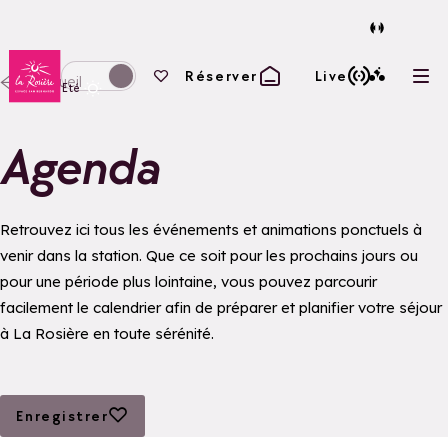
Retour à la page d'accueil
Vos favoris
Réserver
Live
Accueil
Ouvr
Basculer l'affichage en mode hiver
Eté
Agenda
Retrouvez ici tous les événements et animations ponctuels à
venir dans la station. Que ce soit pour les prochains jours ou
pour une période plus lointaine, vous pouvez parcourir
facilement le calendrier afin de préparer et planifier votre séjour
à La Rosière en toute sérénité.
Ajouter aux favoris
Enregistrer