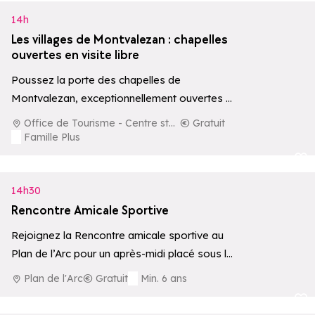
14h
Les villages de Montvalezan : chapelles
ouvertes en visite libre
Poussez la porte des chapelles de
Montvalezan, exceptionnellement ouvertes au
public chaque jeudi de 14h à 17h. Accueillis par
Office de Tourisme - Centre station
Gratuit
des…
Famille Plus
Ajouter aux 
14h30
Rencontre Amicale Sportive
Rejoignez la Rencontre amicale sportive au
Plan de l’Arc pour un après-midi placé sous le
signe du jeu, du sport…
Plan de l'Arc
Gratuit
Min. 6 ans
Ajouter aux 