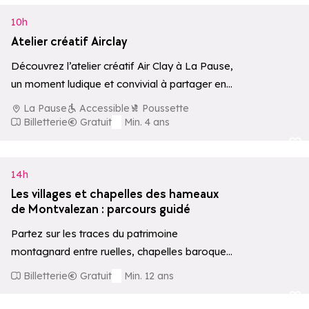
10h
Atelier créatif Airclay
Découvrez l’atelier créatif Air Clay à La Pause,
un moment ludique et convivial à partager en
famille.
La Pause
Accessible
Poussette
Billetterie
Gratuit
Min. 4 ans
Ajouter aux 
14h
Les villages et chapelles des hameaux
de Montvalezan : parcours guidé
Partez sur les traces du patrimoine
montagnard entre ruelles, chapelles baroques
et traditions locales. Le circuit s'effectue en
Billetterie
Gratuit
Min. 12 ans
voiture, individuelle…
Ajouter aux 