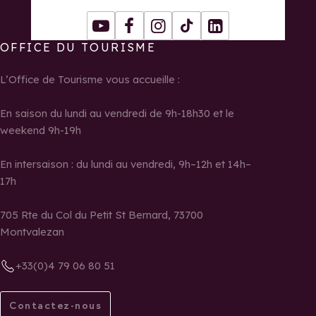
Youtube
Facebook
Instagram
Tiktok
LinkedIn
OFFICE DU TOURISME
L’Office de Tourisme vous accueille :
En saison du lundi au vendredi de 9h-18h30 et le
weekend 9h-19h
En intersaison : du lundi au vendredi, 9h–12h et 14h–
17h
705 Rte du Col du Petit St Bernard, 73700
Montvalezan
+33(0)4 79 06 80 51
Contactez-nous