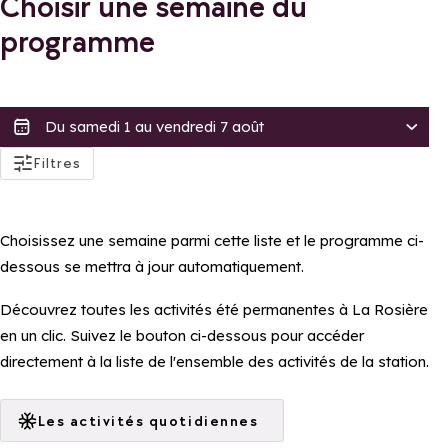
Choisir une semaine du
programme
actifs
Filtres
Accessibilité
Accessible aux PMRs
Choisissez une semaine parmi cette liste et le programme ci-
Accessible en poussette
dessous se mettra à jour automatiquement.
Tarif
Découvrez toutes les activités été permanentes à La Rosière
Gratuit
en un clic. Suivez le bouton ci-dessous pour accéder
directement à la liste de l'ensemble des activités de la station.
Distinctions
Famille Plus
Les activités quotidiennes
Appliquer ces filtres