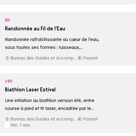
Ajouter aux 
8h
Randonnée au Fil de l'Eau
Randonnée rafraîchissante au cœur de l’eau,
sous toutes ses formes : ruisseaux,
cascades, lacs ou rivières.
Bureau des Guides et Accompagnateurs de La Rosière
Payant
Ajouter aux 
14h
Biathlon Laser Estival
Une initiation au biathlon version été, entre
course à pied et tir laser, encadrée par le
Bureau des Guides et…
Bureau des Guides et Accompagnateurs de La Rosière
Payant
Min. 7 ans
Ajouter aux 