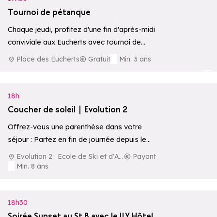
Tournoi de pétanque
Chaque jeudi, profitez d'une fin d'après-midi
conviviale aux Eucherts avec tournoi de
pétanque et musique. Un rendez-vous festif à
Place des Eucherts
Gratuit
Min. 3 ans
partager…
Ajouter aux 
18h
Coucher de soleil | Evolution 2
Offrez-vous une parenthèse dans votre
séjour : Partez en fin de journée depuis le
centre de la station pour une aventure…
Evolution 2 : Ecole de Ski et d'Aventure
Payant
Min. 8 ans
18h30
Soirée Sunset au St B avec le ILY Hôtel