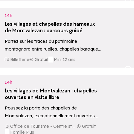
Ajouter aux 
14h
Les villages et chapelles des hameaux
de Montvalezan : parcours guidé
Partez sur les traces du patrimoine
montagnard entre ruelles, chapelles baroques
et traditions locales. Le circuit s'effectue en
Billetterie
Gratuit
Min. 12 ans
voiture, individuelle…
Ajouter aux 
14h
Les villages de Montvalezan : chapelles
ouvertes en visite libre
Poussez la porte des chapelles de
Montvalezan, exceptionnellement ouvertes au
public chaque jeudi de 14h à 17h. Accueillis par
Office de Tourisme - Centre station
Gratuit
des…
Famille Plus