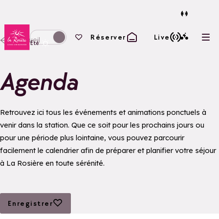
Retour à la page d'accueil
Vos favoris
Réserver
Live
Accueil
Ouvr
Basculer l'affichage en mode hiver
Eté
Agenda
Retrouvez ici tous les événements et animations ponctuels à
venir dans la station. Que ce soit pour les prochains jours ou
pour une période plus lointaine, vous pouvez parcourir
facilement le calendrier afin de préparer et planifier votre séjour
à La Rosière en toute sérénité.
Ajouter aux favoris
Enregistrer