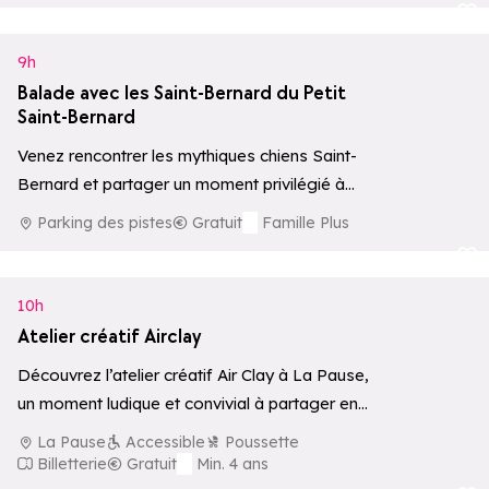
Ajouter aux 
9h
Balade avec les Saint-Bernard du Petit
Saint-Bernard
Venez rencontrer les mythiques chiens Saint-
Bernard et partager un moment privilégié à
leurs côtés, avec possibilité de balade
Parking des pistes
Gratuit
Famille Plus
accompagnée par…
Ajouter aux 
10h
Atelier créatif Airclay
Découvrez l’atelier créatif Air Clay à La Pause,
un moment ludique et convivial à partager en
famille.
La Pause
Accessible
Poussette
Billetterie
Gratuit
Min. 4 ans