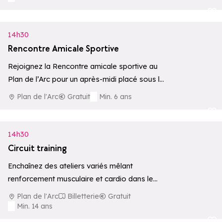
Ajouter aux 
14h30
Rencontre Amicale Sportive
Rejoignez la Rencontre amicale sportive au
Plan de l’Arc pour un après-midi placé sous le
signe du jeu, du sport…
Plan de l'Arc
Gratuit
Min. 6 ans
Ajouter aux 
14h30
Circuit training
Enchaînez des ateliers variés mêlant
renforcement musculaire et cardio dans le
cadre exceptionnel du Plan de l'Arc. Une
Plan de l'Arc
Billetterie
Gratuit
séance dynamique…
Min. 14 ans
Ajouter aux 