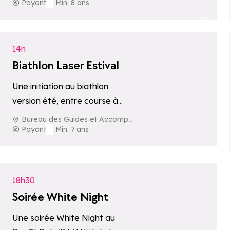
déjeuner local en pleine
Payant
Min. 8 ans
nature.
Ajouter aux fav
14h
Biathlon Laser Estival
Une initiation au biathlon
version été, entre course à
pied et tir laser, encadrée par
Bureau des Guides et Accompagnateurs de La Rosière
le Bureau des Guides et…
Payant
Min. 7 ans
Ajouter aux fav
18h30
Soirée White Night
Une soirée White Night au