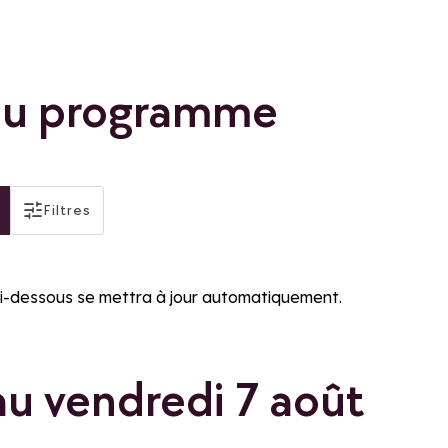
 du programme
actifs
Filtres
Distinctions
Famille Plus
ci-dessous se mettra à jour automatiquement.
au vendredi 7 août