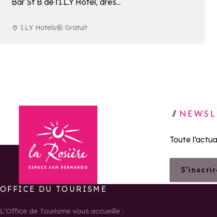
Bar St B de l'I.L.Y Hôtel, dress
code blanc obligatoire.
I.L.Y Hotels
Gratuit
NEWSL
Toute l’actua
S’inscri
OFFICE DU TOURISME
Retour à la page d'accueil
L’Office de Tourisme vous accueille :