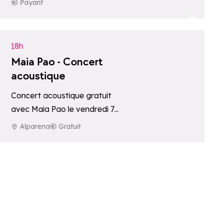
cascades, lacs ou rivières.
Payant
oris
Ajouter aux fav
18h
Maia Pao - Concert
acoustique
Concert acoustique gratuit
avec Maia Pao le vendredi 7
août de 18h à 20h sur la
Alparena
Gratuit
terrasse de l’Hôtel
oris
Alparena**…