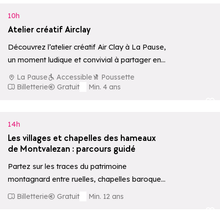
10h
Atelier créatif Airclay
Découvrez l’atelier créatif Air Clay à La Pause,
un moment ludique et convivial à partager en
famille.
La Pause
Accessible
Poussette
Billetterie
Gratuit
Min. 4 ans
Ajouter aux 
14h
Les villages et chapelles des hameaux
de Montvalezan : parcours guidé
Partez sur les traces du patrimoine
montagnard entre ruelles, chapelles baroques
et traditions locales. Le circuit s'effectue en
Billetterie
Gratuit
Min. 12 ans
voiture, individuelle…
Ajouter aux 