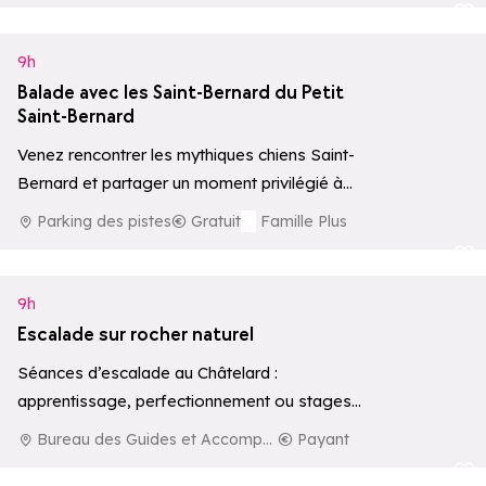
Ajouter aux 
9h
Balade avec les Saint-Bernard du Petit
Saint-Bernard
Venez rencontrer les mythiques chiens Saint-
Bernard et partager un moment privilégié à
leurs côtés, avec possibilité de balade
Parking des pistes
Gratuit
Famille Plus
accompagnée par…
Ajouter aux 
9h
Escalade sur rocher naturel
Séances d’escalade au Châtelard :
apprentissage, perfectionnement ou stages
sur rocher naturel.
Bureau des Guides et Accompagnateurs de La Rosière
Payant
Ajouter aux 