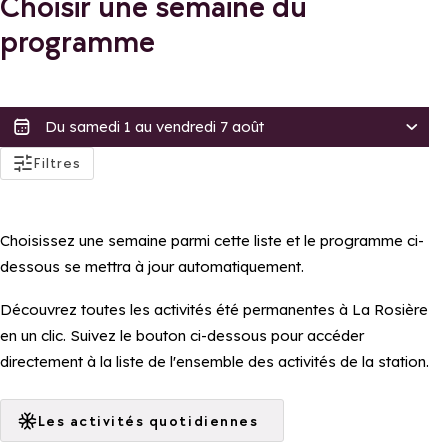
Choisir une semaine du
programme
actifs
Filtres
Accessibilité
Accessible aux PMRs
Choisissez une semaine parmi cette liste et le programme ci-
Accessible en poussette
dessous se mettra à jour automatiquement.
Tarif
Découvrez toutes les activités été permanentes à La Rosière
Gratuit
en un clic. Suivez le bouton ci-dessous pour accéder
directement à la liste de l'ensemble des activités de la station.
Distinctions
Famille Plus
Les activités quotidiennes
Appliquer ces filtres