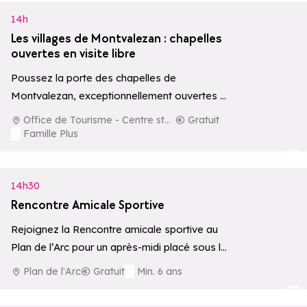
14h
Les villages de Montvalezan : chapelles
ouvertes en visite libre
Poussez la porte des chapelles de
Montvalezan, exceptionnellement ouvertes au
public chaque jeudi de 14h à 17h. Accueillis par
Office de Tourisme - Centre station
Gratuit
des…
Famille Plus
Ajouter aux 
14h30
Rencontre Amicale Sportive
Rejoignez la Rencontre amicale sportive au
Plan de l’Arc pour un après-midi placé sous le
signe du jeu, du sport…
Plan de l'Arc
Gratuit
Min. 6 ans
Ajouter aux 