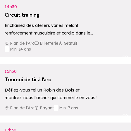
14h30
Circuit training
Enchaînez des ateliers variés mêlant
renforcement musculaire et cardio dans le
cadre exceptionnel du Plan de l'Arc. Une
Plan de l'Arc
Billetterie
Gratuit
séance dynamique…
Min. 14 ans
Ajouter aux 
15h30
Tournoi de tir à l'arc
Défiez-vous tel un Robin des Bois et
montrez-nous l'archer qui sommeille en vous !
Plan de l'Arc
Payant
Min. 7 ans
Ajouter aux 
17h30