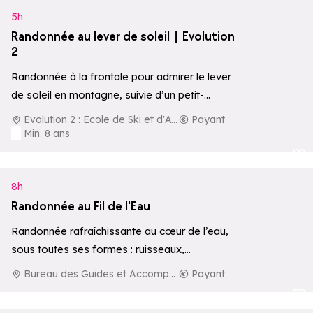
5h
Randonnée au lever de soleil | Evolution
2
Randonnée à la frontale pour admirer le lever
de soleil en montagne, suivie d’un petit-
déjeuner local en pleine nature.
Evolution 2 : Ecole de Ski et d'Aventure
Payant
Min. 8 ans
Ajouter aux 
8h
Randonnée au Fil de l'Eau
Randonnée rafraîchissante au cœur de l’eau,
sous toutes ses formes : ruisseaux,
cascades, lacs ou rivières.
Bureau des Guides et Accompagnateurs de La Rosière
Payant
Ajouter aux 