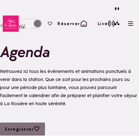
Retour à la page d'accueil
Vos favoris
Réserver
Live
Accueil
Ouvr
Basculer l'affichage en mode hiver
Eté
Agenda
Retrouvez ici tous les événements et animations ponctuels à
venir dans la station. Que ce soit pour les prochains jours ou
pour une période plus lointaine, vous pouvez parcourir
facilement le calendrier afin de préparer et planifier votre séjour
à La Rosière en toute sérénité.
Ajouter aux favoris
Enregistrer