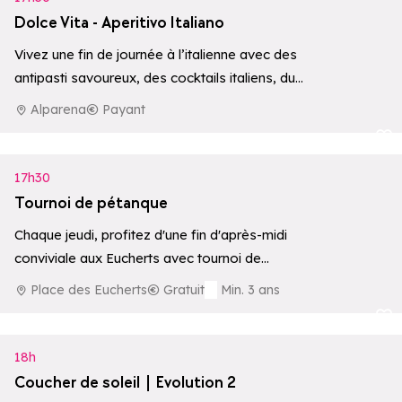
Dolce Vita - Aperitivo Italiano
Vivez une fin de journée à l’italienne avec des
antipasti savoureux, des cocktails italiens, du
vin ou du Prosecco, le…
Alparena
Payant
Ajouter aux 
17h30
Tournoi de pétanque
Chaque jeudi, profitez d'une fin d'après-midi
conviviale aux Eucherts avec tournoi de
pétanque et musique. Un rendez-vous festif à
Place des Eucherts
Gratuit
Min. 3 ans
partager…
Ajouter aux 
18h
Coucher de soleil | Evolution 2