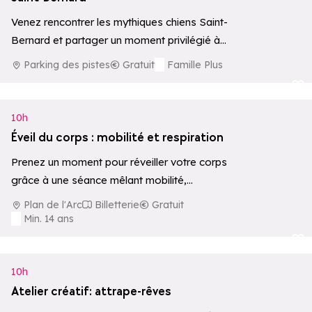
Venez rencontrer les mythiques chiens Saint-
Bernard et partager un moment privilégié à
leurs côtés, avec possibilité de balade
Parking des pistes
Gratuit
Famille Plus
accompagnée par…
Ajouter aux 
10h
Éveil du corps : mobilité et respiration
Prenez un moment pour réveiller votre corps
grâce à une séance mêlant mobilité,
respiration et renforcement en douceur dans
Plan de l'Arc
Billetterie
Gratuit
le…
Min. 14 ans
Ajouter aux 
10h
Atelier créatif: attrape-rêves