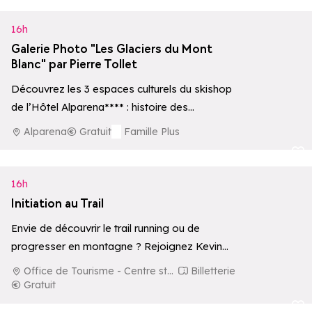
16h
Galerie Photo "Les Glaciers du Mont
Blanc" par Pierre Tollet
Découvrez les 3 espaces culturels du skishop
de l’Hôtel Alparena**** : histoire des
premières ascensions, écosystèmes
Alparena
Gratuit
Famille Plus
d’altitude et une collection privée…
Ajouter aux 
16h
Initiation au Trail
Envie de découvrir le trail running ou de
progresser en montagne ? Rejoignez Kevin
Lagier pour une initiation dédiée aux
Office de Tourisme - Centre station
Billetterie
fondamentaux…
Gratuit
Ajouter aux 