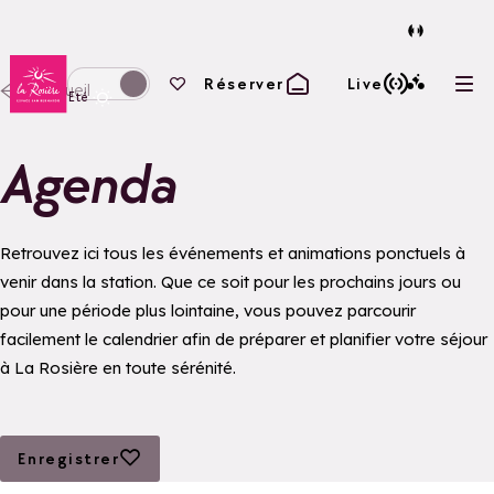
Retour à la page d'accueil
Vos favoris
Réserver
Live
Accueil
Ouvr
Basculer l'affichage en mode hiver
Eté
Agenda
Retrouvez ici tous les événements et animations ponctuels à
venir dans la station. Que ce soit pour les prochains jours ou
pour une période plus lointaine, vous pouvez parcourir
facilement le calendrier afin de préparer et planifier votre séjour
à La Rosière en toute sérénité.
Ajouter aux favoris
Enregistrer