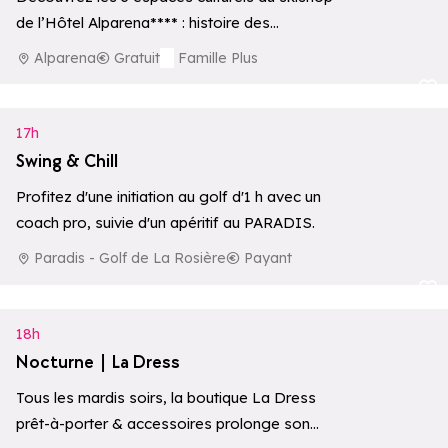
de l’Hôtel Alparena**** : histoire des
premières ascensions, écosystèmes
Alparena
Gratuit
Famille Plus
d’altitude et une collection privée…
Ajouter aux 
17h
Swing & Chill
Profitez d'une initiation au golf d'1 h avec un
coach pro, suivie d'un apéritif au PARADIS.
Paradis - Golf de La Rosière
Payant
Ajouter aux 
18h
Nocturne | La Dress
Tous les mardis soirs, la boutique La Dress
prêt-à-porter & accessoires prolonge son