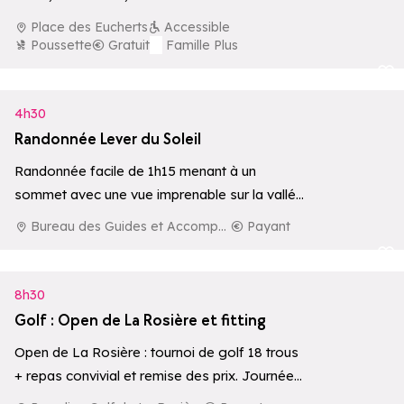
Place des Eucherts
Accessible
Poussette
Gratuit
Famille Plus
Ajouter aux 
4h30
Randonnée Lever du Soleil
Randonnée facile de 1h15 menant à un
sommet avec une vue imprenable sur la vallée
d'Aoste, le Mont-Blanc et le…
Bureau des Guides et Accompagnateurs de La Rosière
Payant
Ajouter aux 
8h30
Golf : Open de La Rosière et fitting
Open de La Rosière : tournoi de golf 18 trous
+ repas convivial et remise des prix. Journée
de test libre…