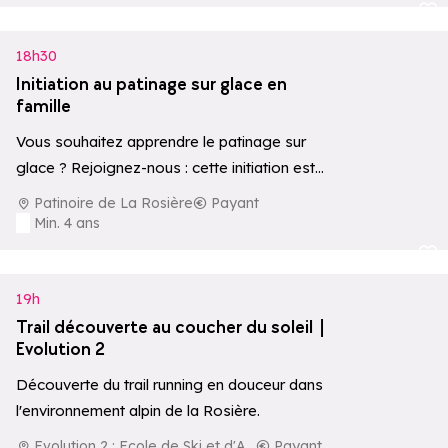
Ajouter aux 
18h30
Initiation au patinage sur glace en
famille
Vous souhaitez apprendre le patinage sur
glace ? Rejoignez-nous : cette initiation est
l'occasion de trouver votre équilibre, seul,
Patinoire de La Rosière
Payant
entre amis ou…
Min. 4 ans
Ajouter aux 
19h
Trail découverte au coucher du soleil |
Evolution 2
Découverte du trail running en douceur dans
l'environnement alpin de la Rosière.
Evolution 2 : Ecole de Ski et d'Aventure
Payant