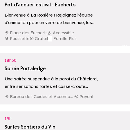
Pot d'accueil estival - Eucherts
Bienvenue à La Rosière ! Rejoignez l'équipe
d'animation pour un verre de bienvenue, les
bons plans de la semaine et des…
Place des Eucherts
Accessible
Poussette
Gratuit
Famille Plus
Ajouter aux 
18h30
Soirée Portaledge
Une soirée suspendue à la paroi du Châtelard,
entre sensations fortes et casse-croûte
gourmand, encadrée par le Bureau des
Bureau des Guides et Accompagnateurs de La Rosière
Payant
Guides…
19h
Sur les Sentiers du Vin