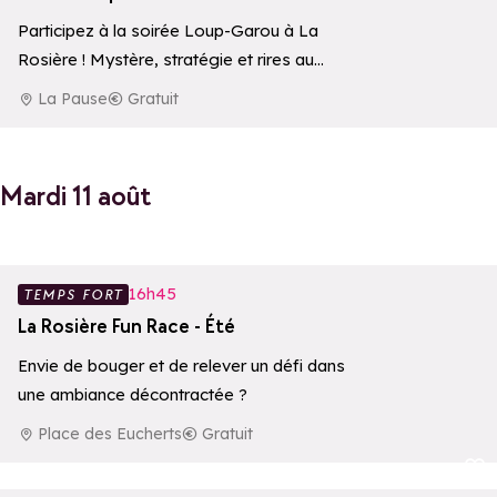
Participez à la soirée Loup-Garou à La
Rosière ! Mystère, stratégie et rires au
programme pour petits et grands. Une
La Pause
Gratuit
animation…
Mardi 11 août
Ajouter aux 
16h45
TEMPS FORT
La Rosière Fun Race - Été
Envie de bouger et de relever un défi dans
une ambiance décontractée ?
Place des Eucherts
Gratuit
Ajouter aux 