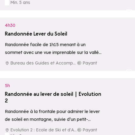
Min. 5 ans
Ajouter aux 
4h30
Randonnée Lever du Soleil
Randonnée facile de 1h15 menant à un
sommet avec une vue imprenable sur la vallée
d'Aoste, le Mont-Blanc et le…
Bureau des Guides et Accompagnateurs de La Rosière
Payant
Ajouter aux 
5h
Randonnée au lever de soleil | Evolution
2
Randonnée à la frontale pour admirer le lever
de soleil en montagne, suivie d’un petit-
déjeuner local en pleine nature.
Evolution 2 : Ecole de Ski et d'Aventure
Payant