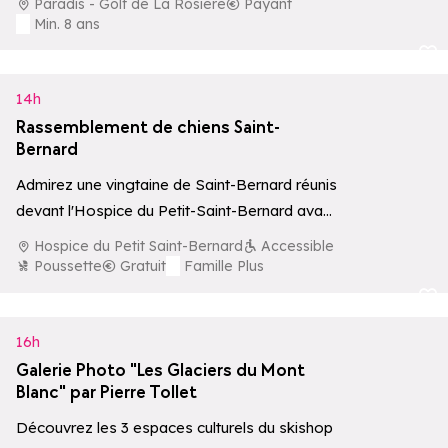
Paradis - Golf de La Rosière
Payant
Min. 8 ans
Ajouter aux 
14h
Rassemblement de chiens Saint-
Bernard
Admirez une vingtaine de Saint-Bernard réunis
devant l'Hospice du Petit-Saint-Bernard avant
de participer à une balade conviviale, ouverte
Hospice du Petit Saint-Bernard
Accessible
à tous,…
Poussette
Gratuit
Famille Plus
Ajouter aux 
16h
Galerie Photo "Les Glaciers du Mont
Blanc" par Pierre Tollet
Découvrez les 3 espaces culturels du skishop