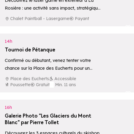
Découvrez le laser game en extérieur à La
Rosière : une activité sans impact, stratégique
et immersive au cœur de la…
Chalet Paintball - Lasergame
Payant
Ajouter aux 
14h
Tournoi de Pétanque
Confirmé ou débutant, venez tenter votre
chance sur la Place des Eucherts pour un
tournoi de pétanque convivial et festif !
Place des Eucherts
Accessible
Poussette
Gratuit
Min. 11 ans
Ajouter aux 
16h
Galerie Photo "Les Glaciers du Mont
Blanc" par Pierre Tollet
Découvrez les 3 espaces culturels du skishop