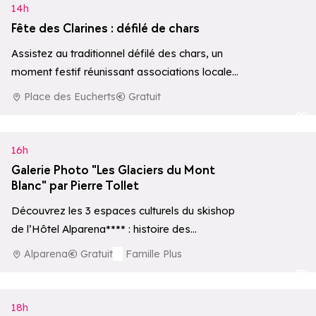
14h
Fête des Clarines : défilé de chars
Assistez au traditionnel défilé des chars, un
moment festif réunissant associations locales
et habitants en costumes traditionnels
Place des Eucherts
Gratuit
savoyards.
Ajouter aux 
16h
Galerie Photo "Les Glaciers du Mont
Blanc" par Pierre Tollet
Découvrez les 3 espaces culturels du skishop
de l’Hôtel Alparena**** : histoire des
premières ascensions, écosystèmes
Alparena
Gratuit
Famille Plus
d’altitude et une collection privée…
Ajouter aux 
18h