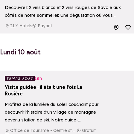
Découvrez 2 vins blancs et 2 vins rouges de Savoie aux
côtés de notre sommelier. Une dégustation où vous
explorerez les secrets des arômes, les accords mets et
I.L.Y Hotels
Payant
Ajouter aux 
vins, et…
Lundi 10 août
Ajouter aux 
18h
TEMPS FORT
Visite guidée : il était une fois La
Rosière
Profitez de la lumière du soleil couchant pour
découvrir l'histoire d'un village de montagne
devenu station de ski. Notre guide-
conférencier…
Office de Tourisme - Centre station
Gratuit