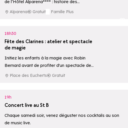
de l’Hôtel Alparena**** : histoire des
premières ascensions, écosystèmes
Alparena
Gratuit
Famille Plus
d’altitude et une collection privée…
Ajouter aux 
18h30
Fête des Clarines : atelier et spectacle
de magie
Initiez les enfants à la magie avec Robin
Bernard avant de profiter d'un spectacle de
45 minutes, le samedi 8…
Place des Eucherts
Gratuit
19h
Concert live au St B
Chaque samedi soir, venez déguster nos cocktails au son
de music live.