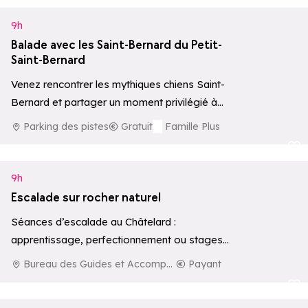
9h
Balade avec les Saint-Bernard du Petit-
Saint-Bernard
Venez rencontrer les mythiques chiens Saint-
Bernard et partager un moment privilégié à
leurs côtés, avec possibilité de balade
Parking des pistes
Gratuit
Famille Plus
accompagnée par…
Ajouter aux 
9h
Escalade sur rocher naturel
Séances d’escalade au Châtelard :
apprentissage, perfectionnement ou stages
sur rocher naturel.
Bureau des Guides et Accompagnateurs de La Rosière
Payant
Ajouter aux 