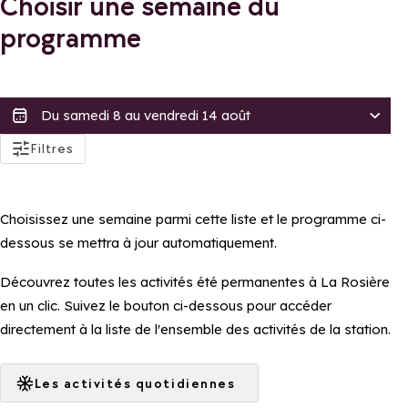
Choisir une semaine du
programme
actifs
Filtres
Accessibilité
Accessible aux PMRs
Choisissez une semaine parmi cette liste et le programme ci-
Accessible en poussette
dessous se mettra à jour automatiquement.
Tarif
Découvrez toutes les activités été permanentes à La Rosière
Gratuit
en un clic. Suivez le bouton ci-dessous pour accéder
directement à la liste de l'ensemble des activités de la station.
Distinctions
Famille Plus
Les activités quotidiennes
Appliquer ces filtres