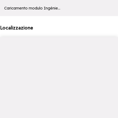
a11y_module_ingenie_texte
a11y_module_ingenie_bouton_bi
Caricamento modulo Ingénie...
Localizzazione