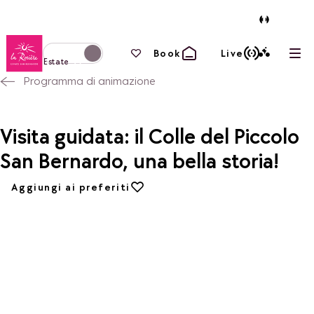
Torna alla home page
I tuoi preferiti
Book
Live
Apri
Passa alla modalità invernale
Estate
Programma di animazione
Visita guidata: il Colle del Piccolo
San Bernardo, una bella storia!
Aggiungi ai preferiti
Aggiungi ai preferiti