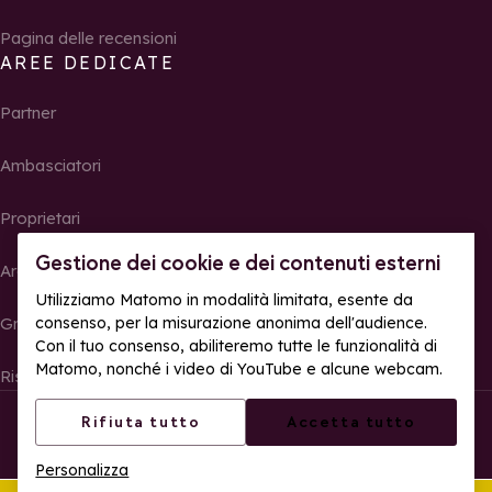
Pagina delle recensioni
AREE DEDICATE
Partner
Ambasciatori
Proprietari
Gestione dei cookie e dei contenuti esterni
Area Stampa
Utilizziamo Matomo in modalità limitata, esente da
Gruppi, seminari e tour operator
consenso, per la misurazione anonima dell'audience.
Con il tuo consenso, abiliteremo tutte le funzionalità di
Matomo, nonché i video di YouTube e alcune webcam.
Risultati e foto delle gare
© La Rosière – Tutti i diritti riservati
Note legali
Rifiuta tutto
Accetta tutto
Gestione dei cookie
Politica sulla riservatezza
Personalizza
Accessibilità web: parzialmente conforme