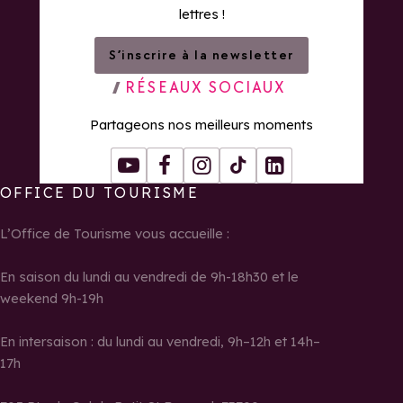
lettres !
S’inscrire à la newsletter
RÉSEAUX SOCIAUX
Partageons nos meilleurs moments
Youtube
Facebook
Instagram
Tiktok
LinkedIn
OFFICE DU TOURISME
L’Office de Tourisme vous accueille :
En saison du lundi au vendredi de 9h-18h30 et le
weekend 9h-19h
En intersaison : du lundi au vendredi, 9h–12h et 14h–
17h