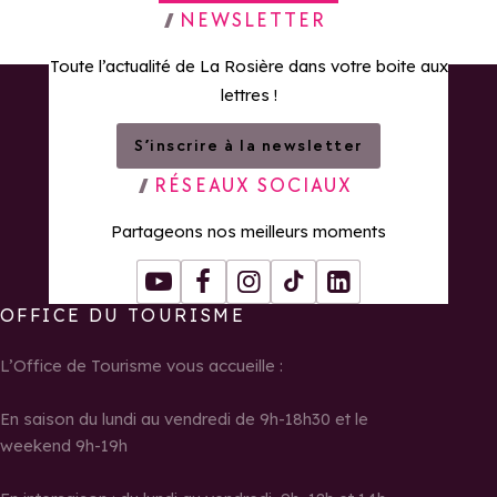
Retour à la page d'accueil
NEWSLETTER
Toute l’actualité de La Rosière dans votre boite aux
lettres !
S’inscrire à la newsletter
RÉSEAUX SOCIAUX
Partageons nos meilleurs moments
Youtube
Facebook
Instagram
Tiktok
LinkedIn
OFFICE DU TOURISME
L’Office de Tourisme vous accueille :
En saison du lundi au vendredi de 9h-18h30 et le
weekend 9h-19h