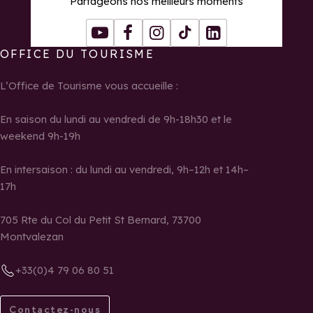
Partageons nos meilleurs moments
Youtube
Facebook
Instagram
Tiktok
LinkedIn
OFFICE DU TOURISME
L’Office de Tourisme vous accueille :
En saison du lundi au vendredi de 9h-18h30 et le
weekend 9h-19h
En intersaison : du lundi au vendredi, 9h–12h et 14h–
17h
705 Rte du Col du Petit St Bernard, 73700
Montvalezan
+33(0)4 79 06 80 51
Contactez-nous