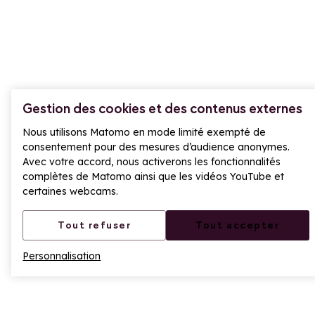
En saison du lundi au vendredi de 9h-18h30 et le
weekend 9h-19h
En intersaison : du lundi au vendredi, 9h–12h et 14h–
17h
Gestion des cookies et des contenus externes
705 Rte du Col du Petit St Bernard, 73700
Nous utilisons Matomo en mode limité exempté de
Montvalezan
consentement pour des mesures d’audience anonymes.
Avec votre accord, nous activerons les fonctionnalités
+33(0)4 79 06 80 51
complètes de Matomo ainsi que les vidéos YouTube et
certaines webcams.
Contactez-nous
Tout refuser
Tout accepter
LA ROSIÈRE RÉSERVATION
Personnalisation
Nos équipes vous répondent :
En saison du lundi au vendredi 9h-12h30 & 13h30-