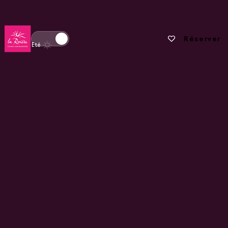
Retour à la page d'accueil
Vos favoris
Réserver
Basculer l'affichage en mode hiver
Eté