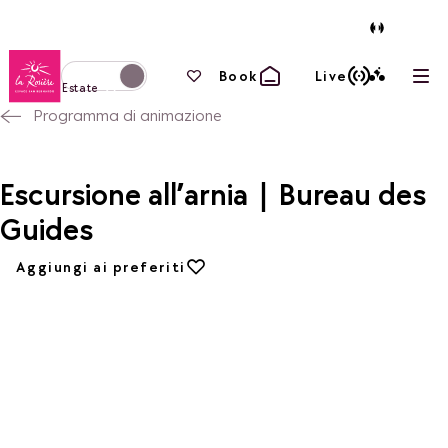
Torna alla home page
I tuoi preferiti
Book
Live
Apri
Passa alla modalità invernale
Estate
Programma di animazione
Escursione all’arnia | Bureau des
Guides
Aggiungi ai preferiti
Aggiungi ai preferiti