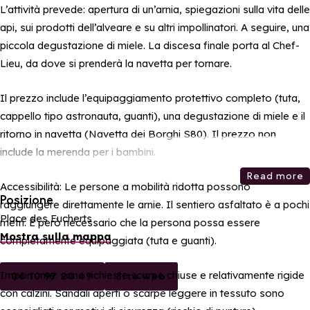
L’attività prevede: apertura di un’arnia, spiegazioni sulla vita delle
api, sui prodotti dell’alveare e su altri impollinatori. A seguire, una
piccola degustazione di miele. La discesa finale porta al Chef-
Lieu, da dove si prenderà la navetta per tornare.
Il prezzo include l’equipaggiamento protettivo completo (tuta,
cappello tipo astronauta, guanti), una degustazione di miele e il
ritorno in navetta (Navetta dei Borghi S80). Il prezzo non
include la merenda per i bambini.
Read more
Accessibilità: Le persone a mobilità ridotta possono
Posizione
raggiungere direttamente le arnie. Il sentiero asfaltato è a pochi
Place des Eucherts
metri. È però necessario che la persona possa essere
Mostra sulla mappa
completamente equipaggiata (tuta e guanti).
Importante: sono richieste scarpe chiuse e relativamente rigide
06 10 97 20 49
Sito web
con calzini. Sandali aperti o scarpe leggere in tessuto sono