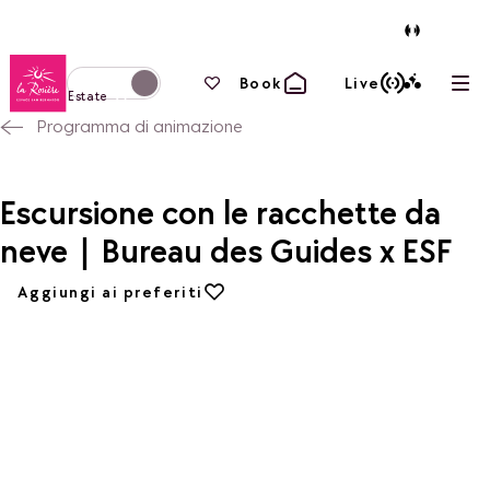
Torna alla home page
I tuoi preferiti
Book
Live
Apri
Passa alla modalità invernale
Estate
Programma di animazione
Escursione con le racchette da
neve | Bureau des Guides x ESF
Aggiungi ai preferiti
Aggiungi ai preferiti