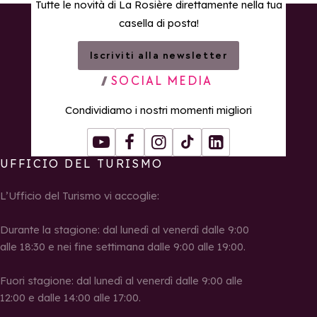
Tutte le novità di La Rosière direttamente nella tua
casella di posta!
Iscriviti alla newsletter
SOCIAL MEDIA
Condividiamo i nostri momenti migliori
Youtube
Facebook
Instagram
Tiktok
LinkedIn
UFFICIO DEL TURISMO
L’Ufficio del Turismo vi accoglie:
Durante la stagione: dal lunedì al venerdì dalle 9:00
alle 18:30 e nei fine settimana dalle 9:00 alle 19:00.
Fuori stagione: dal lunedì al venerdì dalle 9:00 alle
12:00 e dalle 14:00 alle 17:00.