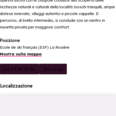
Questa uscita con le ciaspole conduce alla scoperta delle
ricchezze naturali e culturali della località: boschi tranquilli, ampie
distese innevate, villaggi autentici e piccole cappelle. Il
percorso, di livello intermedio, si conclude con un rientro in
navetta privata per maggiore comfort.
Posizione
Ecole de ski français (ESF) La Rosière
Mostra sulla mappa
04 79 06 81 26
Sito web
Localizzazione