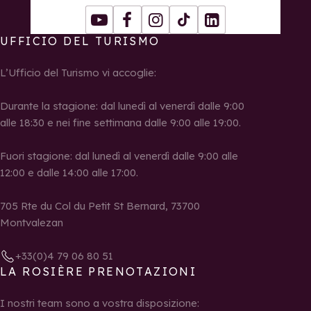
Youtube
Facebook
Instagram
Tiktok
LinkedIn
UFFICIO DEL TURISMO
L’Ufficio del Turismo vi accoglie:
Durante la stagione: dal lunedì al venerdì dalle 9:00
alle 18:30 e nei fine settimana dalle 9:00 alle 19:00.
Fuori stagione: dal lunedì al venerdì dalle 9:00 alle
12:00 e dalle 14:00 alle 17:00.
705 Rte du Col du Petit St Bernard, 73700
Montvalezan
+33(0)4 79 06 80 51
LA ROSIÈRE PRENOTAZIONI
I nostri team sono a vostra disposizione: