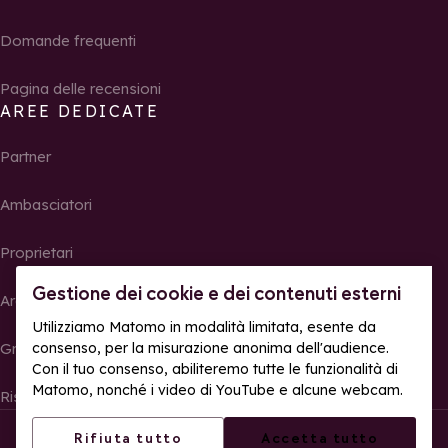
Domande frequenti
Pagina delle recensioni
AREE DEDICATE
Partner
Ambasciatori
Proprietari
Gestione dei cookie e dei contenuti esterni
Area Stampa
Utilizziamo Matomo in modalità limitata, esente da
Gruppi, seminari e tour operator
consenso, per la misurazione anonima dell'audience.
Con il tuo consenso, abiliteremo tutte le funzionalità di
Matomo, nonché i video di YouTube e alcune webcam.
Risultati e foto delle gare
© La Rosière – Tutti i diritti riservati
Note legali
Rifiuta tutto
Accetta tutto