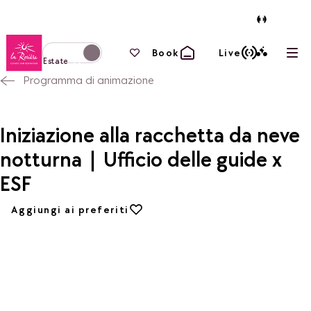
Torna alla home page
I tuoi preferiti
Book
Live
Apri
Passa alla modalità invernale
Estate
Programma di animazione
Iniziazione alla racchetta da neve
notturna | Ufficio delle guide x
ESF
Aggiungi ai preferiti
Aggiungi ai preferiti