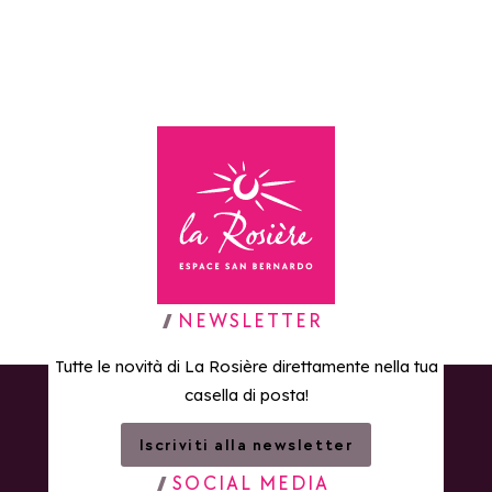
Aggiungi ai preferiti
Agg
Rosière
Eucherts
Torna alla home page
NEWSLETTER
Tutte le novità di La Rosière direttamente nella tua
casella di posta!
Iscriviti alla newsletter
SOCIAL MEDIA