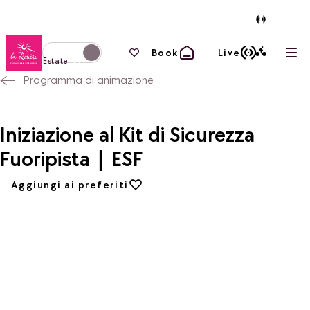
Torna alla home page
I tuoi preferiti
Book
Live
Apri
Passa alla modalità invernale
Estate
Programma di animazione
Iniziazione al Kit di Sicurezza
Fuoripista | ESF
Aggiungi ai preferiti
Aggiungi ai preferiti