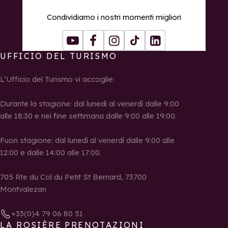
Condividiamo i nostri momenti migliori
Youtube
Facebook
Instagram
Tiktok
LinkedIn
UFFICIO DEL TURISMO
L’Ufficio del Turismo vi accoglie:
Durante la stagione: dal lunedì al venerdì dalle 9:00
alle 18:30 e nei fine settimana dalle 9:00 alle 19:00.
Fuori stagione: dal lunedì al venerdì dalle 9:00 alle
12:00 e dalle 14:00 alle 17:00.
705 Rte du Col du Petit St Bernard, 73700
Montvalezan
+33(0)4 79 06 80 51
LA ROSIÈRE PRENOTAZIONI