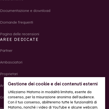
Documentazione e download
Domande frequenti
Pagina delle recensioni
AREE DEDICATE
Partner
Ambasciatori
Proprietari
Gestione dei cookie e dei contenuti esterni
Area Stampa
Utilizziamo Matomo in modalità limitata, esente da
Gruppi, seminari e tour operator
consenso, per la misurazione anonima dell'audience.
Con il tuo consenso, abiliteremo tutte le funzionalità di
Matomo, nonché i video di YouTube e alcune webcam.
Risultati e foto delle gare