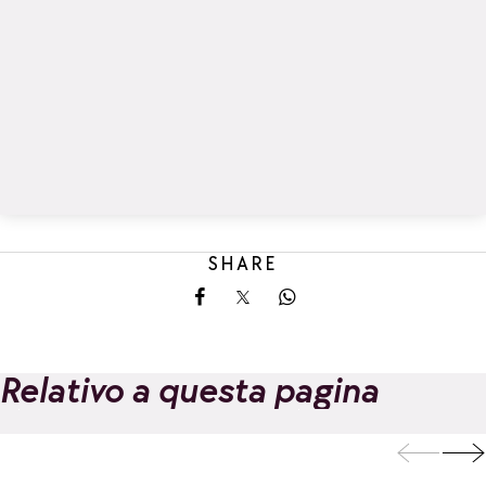
SHARE
Share on Facebook
Share on X
Share on Whatsapp
Relativo a questa pagina
Ecole de ski
Scuola francese 
français (ESF) La
sci (ESF) La Rosi