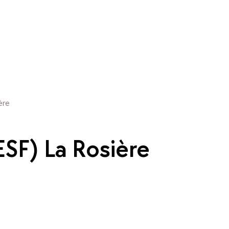
ère
(ESF) La Rosière