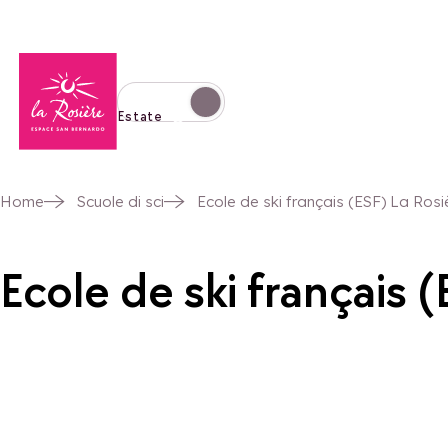
Torna alla home page
Passa alla modalità invernale
Estate
Home
Scuole di sci
Ecole de ski français (ESF) La Rosi
Ecole de ski français 