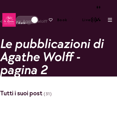
Torna alla home page
I tuoi preferiti
Book
Live
Autore: Agathe Wolff
Apri
Passa alla modalità invernale
Estate
Le pubblicazioni di
Agathe Wolff -
pagina 2
Tutti i suoi post
(31)