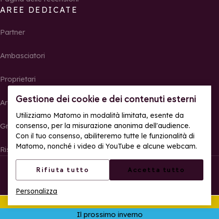
AREE DEDICATE
Partner
Ambasciatori
Proprietari
Gestione dei cookie e dei contenuti esterni
Area Stampa
Utilizziamo Matomo in modalità limitata, esente da
consenso, per la misurazione anonima dell'audience.
Gruppi, seminari e tour operator
Con il tuo consenso, abiliteremo tutte le funzionalità di
Matomo, nonché i video di YouTube e alcune webcam.
Risultati e foto delle gare
© La Rosière – Tutti i diritti riservati
Note legali
Rifiuta tutto
Accetta tutto
Gestione dei cookie
Politica sulla riservatezza
Personalizza
Accessibilità web: parzialmente conforme
Quest'estate
Apr
Il prossimo inverno