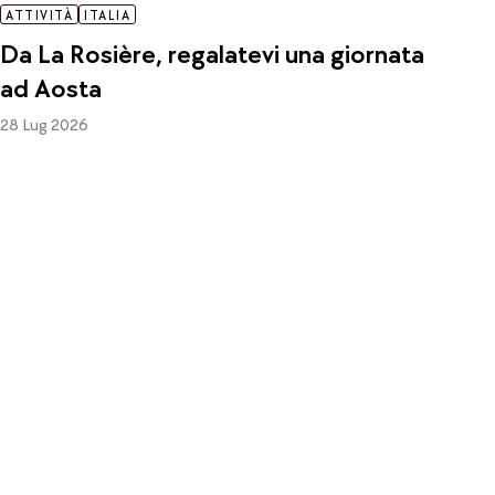
ATTIVITÀ
ITALIA
Da La Rosière, regalatevi una giornata
ad Aosta
28 Lug 2026