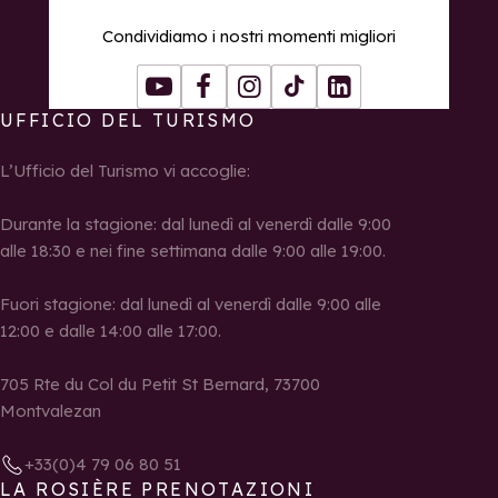
Condividiamo i nostri momenti migliori
Youtube
Facebook
Instagram
Tiktok
LinkedIn
UFFICIO DEL TURISMO
L’Ufficio del Turismo vi accoglie:
Durante la stagione: dal lunedì al venerdì dalle 9:00
alle 18:30 e nei fine settimana dalle 9:00 alle 19:00.
Fuori stagione: dal lunedì al venerdì dalle 9:00 alle
12:00 e dalle 14:00 alle 17:00.
705 Rte du Col du Petit St Bernard, 73700
Montvalezan
+33(0)4 79 06 80 51
LA ROSIÈRE PRENOTAZIONI