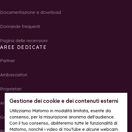
Documentazione e download
Domande frequenti
Pagina delle recensioni
AREE DEDICATE
Partner
Ambasciatori
Proprietari
Gestione dei cookie e dei contenuti esterni
Area Stampa
Utilizziamo Matomo in modalità limitata, esente da
consenso, per la misurazione anonima dell'audience.
Gruppi, seminari e tour operator
Con il tuo consenso, abiliteremo tutte le funzionalità di
Matomo, nonché i video di YouTube e alcune webcam.
Risultati e foto delle gare