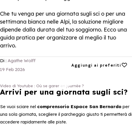
Che tu venga per una giornata sugli sci o per una
settimana bianca nelle Alpi, la soluzione migliore
dipende dalla durata del tuo soggiorno. Ecco una
guida pratica per organizzare al meglio il tuo
arrivo.
Di :
Agathe Wolff
Aggiungi ai preferiti
Aggiungi ai preferiti
19 Feb 2026
Video di Youtube : Où se garer en journée ?
Où se garer en journée ?
Arrivi per una giornata sugli sci?
Se vuoi sciare nel
comprensorio Espace San Bernardo
per
una sola giornata, scegliere il parcheggio giusto ti permetterà di
accedere rapidamente alle piste.