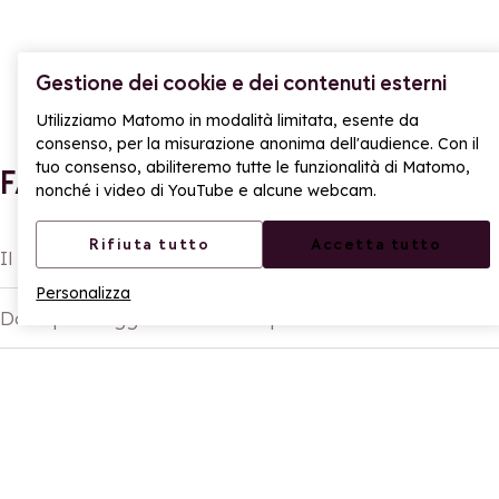
Gestione dei cookie e dei contenuti esterni
Utilizziamo Matomo in modalità limitata, esente da
consenso, per la misurazione anonima dell'audience. Con il
tuo consenso, abiliteremo tutte le funzionalità di Matomo,
FAQ – Parcheggi a La Rosière
nonché i video di YouTube e alcune webcam.
Rifiuta tutto
Accetta tutto
Il parcheggio è gratuito a La Rosière?
Personalizza
Dove parcheggiare vicino alle piste?
Zone verdi: gratuito senza limite.
Serve il disco orario?
Zone blu: gratuito 2 ore con disco obbligatorio.
Zone rosse: a pagamento.
Ci sono colonnine di ricarica elettrica?
Arrêt minutes: solo sosta breve.