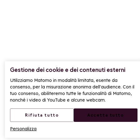
Condividiamo i nostri momenti migliori
Youtube
Facebook
Instagram
Tiktok
LinkedIn
UFFICIO DEL TURISMO
L’Ufficio del Turismo vi accoglie:
Durante la stagione: dal lunedì al venerdì dalle 9:00
alle 18:30 e nei fine settimana dalle 9:00 alle 19:00.
Gestione dei cookie e dei contenuti esterni
Utilizziamo Matomo in modalità limitata, esente da
Fuori stagione: dal lunedì al venerdì dalle 9:00 alle
consenso, per la misurazione anonima dell'audience. Con il
12:00 e dalle 14:00 alle 17:00.
tuo consenso, abiliteremo tutte le funzionalità di Matomo,
nonché i video di YouTube e alcune webcam.
705 Rte du Col du Petit St Bernard, 73700
Montvalezan
Rifiuta tutto
Accetta tutto
+33(0)4 79 06 80 51
Personalizza
LA ROSIÈRE PRENOTAZIONI