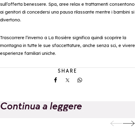
sull’offerta benessere. Spa, aree relax e trattamenti consentono
ai genitori di concedersi una pausa rilassante mentre i bambini si
divertono.
Trascorrere l’inverno a La Rosière significa quindi scoprire la
montagna in tutte le sue sfaccettature, anche senza sci, e vivere
esperienze familiari uniche.
SHARE
Share on Facebook
Share on X
Share on Whatsapp
Continua a leggere
Da La Rosière,
Novità dell’esta
regalatevi una
il Pass Golf
Aggiungi ai preferiti