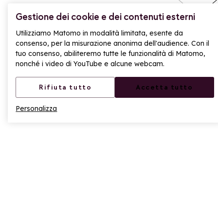
regalatevi una
il Pass Golf
Gestione dei cookie e dei contenuti esterni
Aggiungi ai preferiti
giornata ad Aosta
Montagne arriva
Agg
La Rosière
Utilizziamo Matomo in modalità limitata, esente da
consenso, per la misurazione anonima dell'audience. Con il
tuo consenso, abiliteremo tutte le funzionalità di Matomo,
nonché i video di YouTube e alcune webcam.
Rifiuta tutto
Accetta tutto
Personalizza
Torna alla home page
NEWSLETTER
Tutte le novità di La Rosière direttamente nella tua
casella di posta!
Iscriviti alla newsletter