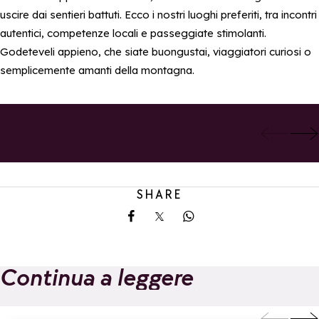
uscire dai sentieri battuti. Ecco i nostri luoghi preferiti, tra incontri
autentici, competenze locali e passeggiate stimolanti.
Godeteveli appieno, che siate buongustai, viaggiatori curiosi o
semplicemente amanti della montagna.
Agenzie
Passeggiate a
Aggi
immobiliari a La
piedi in famiglia
Aggiungi ai preferiti
Rosière
SHARE
Share on Facebook
Share on X
Share on Whatsapp
Continua a leggere
Da La Rosière,
Novità dell’esta