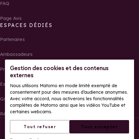
FAQ
Page Avis
ESPACES DÉDIÉS
Partenaires
Ambassadeurs
Gestion des cookies et des contenus
Propriétaires
externes
Espace presse
Nous utilisons Matomo en mode limité exempté de
consentement pour des mesures d’audience anonymes.
Avec votre accord, nous activerons les fonctionnalités
Groupes, séminaires et tour operator
complètes de Matomo ainsi que les vidéos YouTube et
certaines webcams.
Résultats et photos de courses
Tous droits réservés La Rosière
Mentions légales
Tout refuser
Tout accepter
Gestion des cookies
Politique de confidentialité