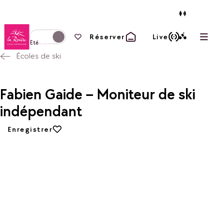
Retour à la page d'accueil
Vos favoris
Réserver
Live
Ouvr
Basculer l'affichage en mode hiver
Eté
Écoles de ski
Fabien Gaide – Moniteur de ski
indépendant
Ajouter aux favoris
Enregistrer