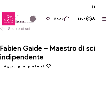
Torna alla home page
I tuoi preferiti
Book
Live
Apri
Passa alla modalità invernale
Estate
Scuole di sci
Fabien Gaide – Maestro di sci
indipendente
Aggiungi ai preferiti
Aggiungi ai preferiti