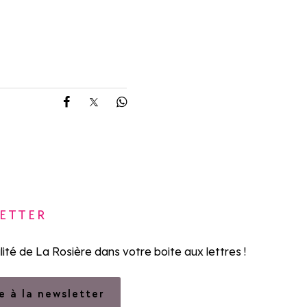
Partager sur Facebook
Partager sur X
Partager sur Whatsapp
ETTER
lité de La Rosière dans votre boite aux lettres !
re à la newsletter