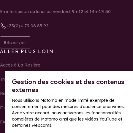
En intersaison du lundi au vendredi 9h-12 et 14h-17h30
+33(0)4 79 06 83 92
Réserver
ALLER PLUS LOIN
Accès à La Rosière
Transports & mobilités
Gestion des cookies et des contenus
externes
Recrutement
Nous utilisons Matomo en mode limité exempté de
consentement pour des mesures d’audience anonymes.
Documentation & téléchargements
Avec votre accord, nous activerons les fonctionnalités
complètes de Matomo ainsi que les vidéos YouTube et
FAQ
certaines webcams.