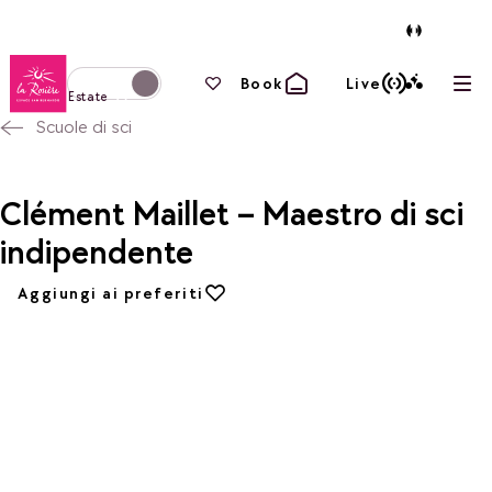
Torna alla home page
I tuoi preferiti
Book
Live
Apri
Passa alla modalità invernale
Estate
Scuole di sci
Clément Maillet – Maestro di sci
indipendente
Aggiungi ai preferiti
Aggiungi ai preferiti