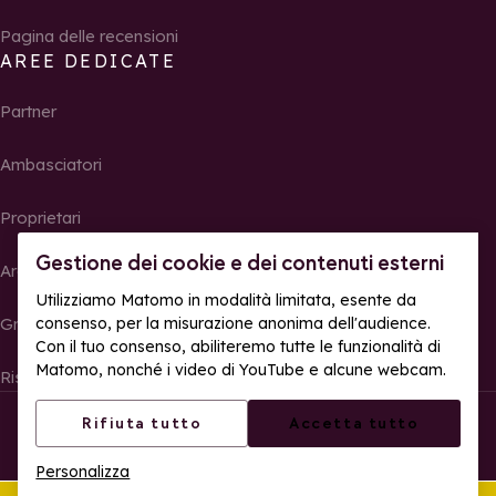
Pagina delle recensioni
AREE DEDICATE
Partner
Ambasciatori
Proprietari
Gestione dei cookie e dei contenuti esterni
Area Stampa
Utilizziamo Matomo in modalità limitata, esente da
consenso, per la misurazione anonima dell'audience.
Gruppi, seminari e tour operator
Con il tuo consenso, abiliteremo tutte le funzionalità di
Matomo, nonché i video di YouTube e alcune webcam.
Risultati e foto delle gare
© La Rosière – Tutti i diritti riservati
Note legali
Rifiuta tutto
Accetta tutto
Gestione dei cookie
Politica sulla riservatezza
Personalizza
Accessibilità web: parzialmente conforme
Quest'estate