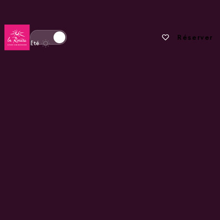
Retour à la page d'accueil
Vos favoris
Réserver
Basculer l'affichage en mode hiver
Eté