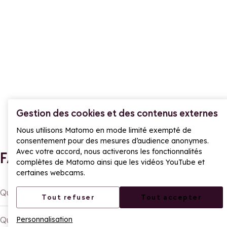
Gestion des cookies et des contenus externes
Nous utilisons Matomo en mode limité exempté de
consentement pour des mesures d’audience anonymes.
Avec votre accord, nous activerons les fonctionnalités
FAQ
complètes de Matomo ainsi que les vidéos YouTube et
certaines webcams.
Qu'est-ce que le Passeport de l'Été à La Rosière ?
Tout refuser
Tout accepter
Quelles activités peut-on faire avec le Passeport de
Personnalisation