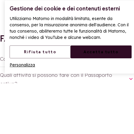
Gestione dei cookie e dei contenuti esterni
Utilizziamo Matomo in modalità limitata, esente da
consenso, per la misurazione anonima dell'audience. Con il
tuo consenso, abiliteremo tutte le funzionalità di Matomo,
FAQ
nonché i video di YouTube e alcune webcam.
Rifiuta tutto
Accetta tutto
Cos'è il Passaporto estivo di La Rosière?
Personalizza
Quali attività si possono fare con il Passaporto
estivo?
A chi è rivolto il Passaporto estivo?
SHARE
Share on Facebook
Share on X
Share on Whatsapp