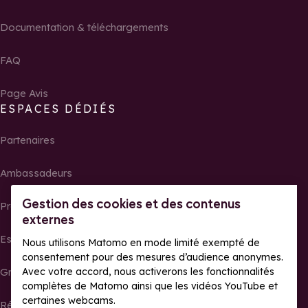
Documentation & téléchargements
FAQ
Page Avis
ESPACES DÉDIÉS
Partenaires
Ambassadeurs
Gestion des cookies et des contenus
Propriétaires
externes
Espace presse
Nous utilisons Matomo en mode limité exempté de
consentement pour des mesures d’audience anonymes.
Avec votre accord, nous activerons les fonctionnalités
Groupes, séminaires et tour operator
complètes de Matomo ainsi que les vidéos YouTube et
certaines webcams.
Résultats et photos de courses