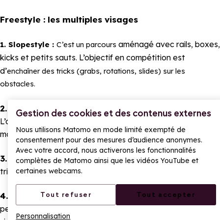
Freestyle : les multiples visages
aménagé avec rails, boxes,
1. Slopestyle :
C’est un parcours
kicks et petits sauts. L’objectif en compétition est
d’
enchaîner des tricks (grabs, rotations, slides) sur les
obstacles.
2. Halfpipe :
C’est un demi-tube de neige (un “U” géant).
Gestion des cookies et des contenus externes
L’objectif en compétition est de
faire des tricks en
Nous utilisons Matomo en mode limité exempté de
montant et descendant les parois.
consentement pour des mesures d’audience anonymes.
Avec votre accord, nous activerons les fonctionnalités
3. Big Air :
un seul gros saut. L’objectif est de réussirle
complètes de Matomo ainsi que les vidéos YouTube et
trick le plus spectaculaire possible.
certaines webcams.
Tout refuser
Tout accepter
4. Freeride :
Le freerider joue sur un face naturelle,
pente raide, poudreuse, couloirs, falaises avec un objectif
Personnalisation