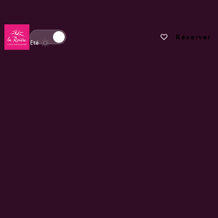
Retour à la page d'accueil
Vos favoris
Réserver
Basculer l'affichage en mode hiver
Eté