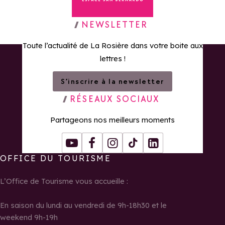
Retour à la page d'accueil
NEWSLETTER
Toute l’actualité de La Rosière dans votre boite aux
lettres !
S’inscrire à la newsletter
RÉSEAUX SOCIAUX
Partageons nos meilleurs moments
Youtube
Facebook
Instagram
Tiktok
LinkedIn
OFFICE DU TOURISME
L’Office de Tourisme vous accueille :
En saison du lundi au vendredi de 9h-18h30 et le
weekend 9h-19h