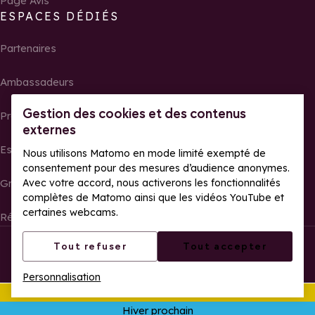
Page Avis
ESPACES DÉDIÉS
Partenaires
Ambassadeurs
Gestion des cookies et des contenus
Propriétaires
externes
Espace presse
Nous utilisons Matomo en mode limité exempté de
consentement pour des mesures d’audience anonymes.
Groupes, séminaires et tour operator
Avec votre accord, nous activerons les fonctionnalités
complètes de Matomo ainsi que les vidéos YouTube et
certaines webcams.
Résultats et photos de courses
Tous droits réservés La Rosière
Mentions légales
Tout refuser
Tout accepter
Gestion des cookies
Politique de confidentialité
Personnalisation
Accessibilité web : partiellement conforme
Cet été
Ouv
Hiver prochain