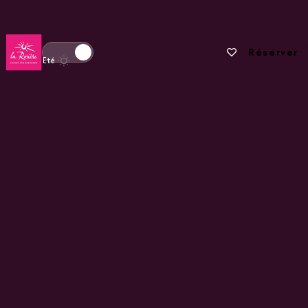
Retour à la page d'accueil
Vos favoris
Réserver
Basculer l'affichage en mode hiver
Eté