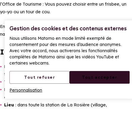
l’Office de Tourisme : Vous pouvez choisir entre un frisbee, un
yo-yo ou un tour de cou.
En plus, votre participation compte aussi pour les dotations
Gestion des cookies et des contenus externes
nationales (cadeaux gérés par l’organisation du jeu).
Nous utilisons Matomo en mode limité exempté de
consentement pour des mesures d’audience anonymes.
Infos pratiques
Avec votre accord, nous activerons les fonctionnalités
complètes de Matomo ainsi que les vidéos YouTube et
certaines webcams.
Public
: familles, enfants, ados, adultes – le jeu est fait pour
tous.
Tout refuser
Tout accepter
Tarif
: participation gratuite.
Matériel nécessaire :
smartphone avec appareil photo et
Personnalisation
connexion internet.
Lieu
: dans toute la station de La Rosière (village,
commerces, Office de Tourisme…).
Les stickers sont uniquement cachés dans les commerces
et espaces publics, jamais dans les hébergements.