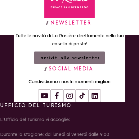
Torna alla home page
NEWSLETTER
Tutte le novità di La Rosière direttamente nella tua
casella di posta!
Iscriviti alla newsletter
SOCIAL MEDIA
Condividiamo i nostri momenti migliori
Youtube
Facebook
Instagram
Tiktok
LinkedIn
UFFICIO DEL TURISMO
L’Ufficio del Turismo vi accoglie:
Durante la stagione: dal lunedì al venerdì dalle 9:00