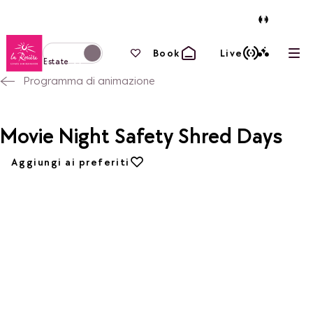
Torna alla home page
I tuoi preferiti
Book
Live
Apri
Passa alla modalità invernale
Estate
Programma di animazione
Movie Night Safety Shred Days
Aggiungi ai preferiti
Aggiungi ai preferiti