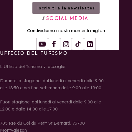
Iscriviti alla newsletter
SOCIAL MEDIA
Condividiamo i nostri momenti migliori
Youtube
Facebook
Instagram
Tiktok
LinkedIn
UFFICIO DEL TURISMO
L’Ufficio del Turismo vi accoglie:
Durante la stagione: dal lunedì al venerdì dalle 9:00
alle 18:30 e nei fine settimana dalle 9:00 alle 19:00.
Fuori stagione: dal lunedì al venerdì dalle 9:00 alle
12:00 e dalle 14:00 alle 17:00.
705 Rte du Col du Petit St Bernard, 73700
Montvalezan