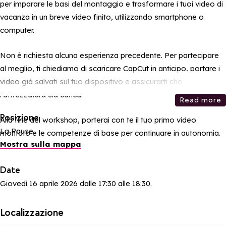
per imparare le basi del montaggio e trasformare i tuoi video di
vacanza in un breve video finito, utilizzando smartphone o
computer.
Non è richiesta alcuna esperienza precedente. Per partecipare
al meglio, ti chiediamo di scaricare CapCut in anticipo, portare i
video già salvati sul tuo dispositivo e assicurarti che
l’attrezzatura sia carica.
Read more
Posizione
Alla fine del workshop, porterai con te il tuo primo video
La Pause
montato e le competenze di base per continuare in autonomia.
Mostra sulla mappa
Date
Giovedì 16 aprile 2026 dalle 17:30 alle 18:30.
Localizzazione