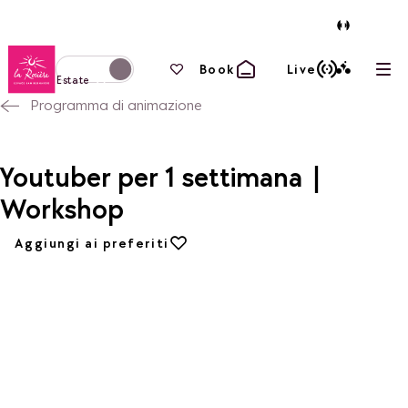
Torna alla home page
I tuoi preferiti
Book
Live
Apri
Passa alla modalità invernale
Estate
Programma di animazione
Youtuber per 1 settimana |
Workshop
Aggiungi ai preferiti
Aggiungi ai preferiti