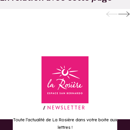
Hors-piste |
Oxygène École 
Ajouter aux favoris
Oxygène
Ski et Snowboar
Aj
La Rosière
Retour à la page d'accueil
NEWSLETTER
Toute l’actualité de La Rosière dans votre boite aux
lettres !