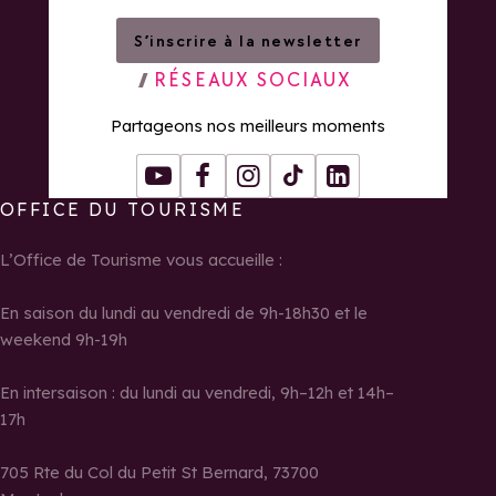
S’inscrire à la newsletter
RÉSEAUX SOCIAUX
Partageons nos meilleurs moments
Youtube
Facebook
Instagram
Tiktok
LinkedIn
OFFICE DU TOURISME
L’Office de Tourisme vous accueille :
En saison du lundi au vendredi de 9h-18h30 et le
weekend 9h-19h
En intersaison : du lundi au vendredi, 9h–12h et 14h–
17h
705 Rte du Col du Petit St Bernard, 73700