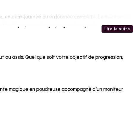
, en demi-journée ou en journée complète. Le matériel de
 authentique, avec des paysages à couper le souffle ! (à
Lire la suite
 ou assis. Quel que soit votre objectif de progression,
cente magique en poudreuse accompagné d’un moniteur.