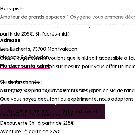
Hors-piste :
Amateur de grands espaces ? Oxygène vous emmène découvri
sécurité est inclus : DVA, pelle et sonde, le tout dans un 
partir de 205€, 3h l’après-midi).
Adresse
Les Eucherts, 73700 Montvalezan
Handiski :
Magasin Ski Précision
Chez Oxygène, nous voulons que le ski soit accessible à tou
Montrer sur la carte
nous avons une solution sur mesure pour vous offrir un momen
Ouvertures
Ski de randonnée :
Atteignez les plus beaux sommets des Alpes en ski de ra
Du 14/12/2025 au 18/04/2026 tous les jours.
Que vous soyez débutant ou expérimenté, nous adaptons l’
06 42 85 58 73
Site internet
Découverte 2h : à partir de 139€
Découverte 3h : à partir de 215€
Aventure : à partir de 279€