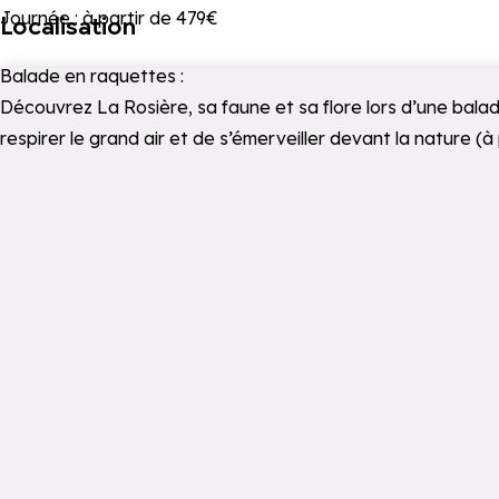
Journée : à partir de 479€
Localisation
Balade en raquettes :
Découvrez La Rosière, sa faune et sa flore lors d’une bal
respirer le grand air et de s’émerveiller devant la nature (à 