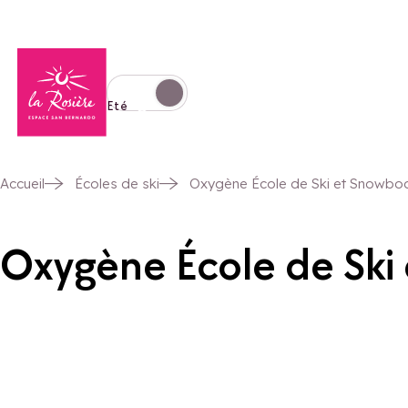
Retour à la page d'accueil
Basculer l'affichage en mode hiver
Eté
Accueil
Écoles de ski
Oxygène École de Ski et Snowbo
Oxygène École de Ski