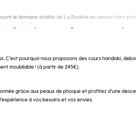
r le domaine skiable de La Rosière en version hors-piste
sac airbag ABS. Explorez la montagne dans sa version la plus
s. C’est pourquoi nous proposons des cours handiski, debout
t inoubliable ! (à partir de 245€).
ndonnée grâce aux peaux de phoque et profitez d’une des
expérience à vos besoins et vos envies.