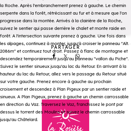
la Roche. Après l'embranchement prenez à gauche. Le chemin
serpente dans la forêt, rétrécissant au fur et à mesure que l'on
progresse dans la montée. Arrivés à la clairière de la Roche,
suivez le sentier qui passe derrière le chalet et monte raide en
forêt. A l'intersection suivante prenez à gauche. Une fois dans
les alpages, continuez à monter, jusqu'à croiser le panneau "Alt.
PARTAGER
2086m" et continuez tout droit. Passez à flanc de montagne et
descendez temporairement jusqu'au panneau "vallon du Piche".
Partager sur Facebook
Partager sur X
Partager sur Whatsa
Suivez le sentier sinueux jusqu'au lac du Retour. En arrivant à la
hauteur du lac du Retour, allez vers le passage du Retour situé
sur votre gauche. Prenez encore à gauche au prochain
croisement et descendez à Plan Pigeux par un sentier raide et
sinueux. A Plan Pigeux, prenez à gauche un chemin carrossable
en direction du Vaz. Traversez le Vaz, franchissez le pont par
dessus le torrent des Moulins et suivez le chemin carrossable
jusqu'au Châtelard.