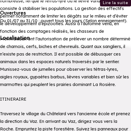
nombreuse, tel que le tétras-lyre ou le lièvre variable. Le second
Lire la suite
consiste à stabiliser les populations. La gestion des effectifs
Ouvertures
permet notamment de limiter les dégâts sur le milieu et d’éviter
Du 01/07 au 31/10 : ouvert tous les jours (Selon enneigement).
le développement d’épizooties. Aussi à l’automne venu, en
fonction des comptages réalisés, les chasseurs de
Localisation
Montvalezan ont l’autorisation de prélever un nombre déterminé
de chamois, cerfs, biches et chevreuils. Quant aux sangliers, il
n’existe pas de restriction. Il est possible de débusquer ces
animaux dans les espaces naturels traversés par le sentier.
Munissez-vous de jumelles pour observer les tétras-lyres,
aigles royaux, gypaètes barbus, lièvres variables et bien sûr les
marmottes qui peuplent les prairies dominant La Rosière.
ITINERAIRE
Traversez le village du Châtelard vers l'ancienne école et prenez
la direction du Vaz. En arrivant au Vaz, dirigez vous vers la
Roche. Empruntez la piste forestière. Suivez les panneaux pour