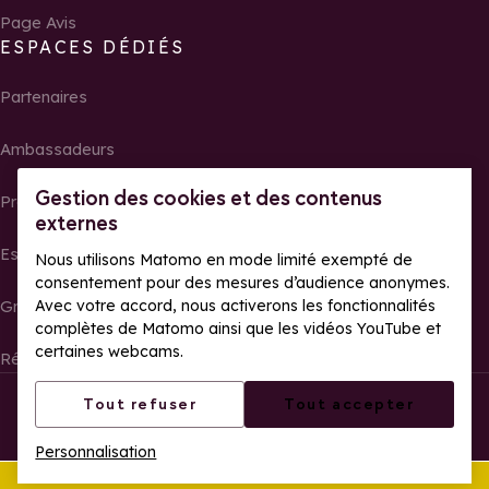
Page Avis
ESPACES DÉDIÉS
Partenaires
Ambassadeurs
Gestion des cookies et des contenus
Propriétaires
externes
Espace presse
Nous utilisons Matomo en mode limité exempté de
consentement pour des mesures d’audience anonymes.
Avec votre accord, nous activerons les fonctionnalités
Groupes, séminaires et tour operator
complètes de Matomo ainsi que les vidéos YouTube et
certaines webcams.
Résultats et photos de courses
Tous droits réservés La Rosière
Mentions légales
Tout refuser
Tout accepter
Gestion des cookies
Politique de confidentialité
Personnalisation
Accessibilité web : partiellement conforme
Cet été