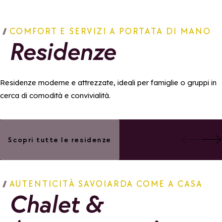
COMFORT E SERVIZI A PORTATA DI MANO
Residenze
Residenze moderne e attrezzate, ideali per famiglie o gruppi in
cerca di comodità e convivialità.
Aggiungi ai preferiti
Le Panoramic
Résidence Alpe
Scopri tutte le residenze
Aggi
Lodge
AUTENTICITÀ SAVOIARDA COME A CASA
Chalet &