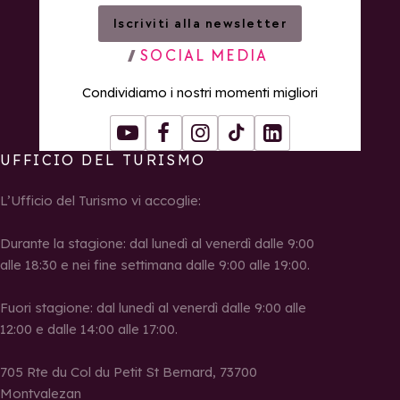
Iscriviti alla newsletter
SOCIAL MEDIA
Condividiamo i nostri momenti migliori
Youtube
Facebook
Instagram
Tiktok
LinkedIn
UFFICIO DEL TURISMO
L’Ufficio del Turismo vi accoglie:
Durante la stagione: dal lunedì al venerdì dalle 9:00
alle 18:30 e nei fine settimana dalle 9:00 alle 19:00.
Fuori stagione: dal lunedì al venerdì dalle 9:00 alle
12:00 e dalle 14:00 alle 17:00.
705 Rte du Col du Petit St Bernard, 73700
Montvalezan