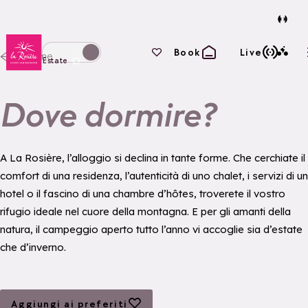
Torna alla home page
I tuoi preferiti
Book
Live
Home
Passa alla modalità invernale
Estate
Dove dormire?
A La Rosière, l’alloggio si declina in tante forme. Che cerchiate il
comfort di una residenza, l’autenticità di uno chalet, i servizi di un
hotel o il fascino di una chambre d’hôtes, troverete il vostro
rifugio ideale nel cuore della montagna. E per gli amanti della
natura, il campeggio aperto tutto l’anno vi accoglie sia d’estate
che d’inverno.
Aggiungi ai preferiti
Aggiungi ai preferiti