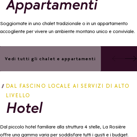
Appartamenti
Soggiornate in uno chalet tradizionale o in un appartamento
accogliente per vivere un ambiente montano unico e conviviale.
Aggiungi
Association des
les Charmettes
Vedi tutti gli chalet e appartamenti
Loueurs
Particuliers de La
Aggiungi ai preferiti
Rosière
DAL FASCINO LOCALE AI SERVIZI DI ALTO
LIVELLO
Hotel
Dal piccolo hotel familiare alla struttura 4 stelle, La Rosière
offre una gamma varia per soddisfare tutti i gusti e i budget.