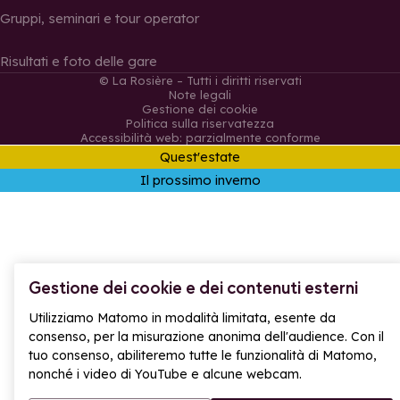
Gruppi, seminari e tour operator
Risultati e foto delle gare
© La Rosière – Tutti i diritti riservati
Note legali
Gestione dei cookie
Politica sulla riservatezza
Accessibilità web: parzialmente conforme
Quest'estate
Il prossimo inverno
Gestione dei cookie e dei contenuti esterni
Utilizziamo Matomo in modalità limitata, esente da
consenso, per la misurazione anonima dell'audience. Con il
tuo consenso, abiliteremo tutte le funzionalità di Matomo,
nonché i video di YouTube e alcune webcam.