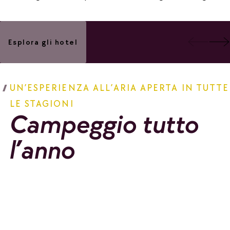
Aggiungi ai preferiti
l'Accroche coeur
Albergo Alpen
Esplora gli hotel
Aggi
Lodge
UN’ESPERIENZA ALL’ARIA APERTA IN TUTTE
LE STAGIONI
Campeggio tutto
l’anno