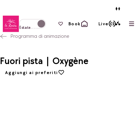
Torna alla home page
I tuoi preferiti
Book
Live
Apri
Passa alla modalità invernale
Estate
Programma di animazione
Fuori pista | Oxygène
Aggiungi ai preferiti
Aggiungi ai preferiti