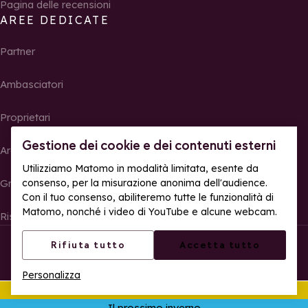
Pagina delle recensioni
AREE DEDICATE
Partner
Ambasciatori
Proprietari
Gestione dei cookie e dei contenuti esterni
Area Stampa
Utilizziamo Matomo in modalità limitata, esente da
Gruppi, seminari e tour operator
consenso, per la misurazione anonima dell'audience.
Con il tuo consenso, abiliteremo tutte le funzionalità di
Matomo, nonché i video di YouTube e alcune webcam.
Risultati e foto delle gare
© La Rosière – Tutti i diritti riservati
Note legali
Rifiuta tutto
Accetta tutto
Gestione dei cookie
Politica sulla riservatezza
Personalizza
Accessibilità web: parzialmente conforme
Quest'estate
Apr
Il prossimo inverno