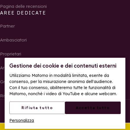
Pagina delle recensioni
AREE DEDICATE
Partner
Ambasciatori
Proprietari
Gestione dei cookie e dei contenuti esterni
Area Stampa
Utilizziamo Matomo in modalità limitata, esente da
Gruppi, seminari e tour operator
consenso, per la misurazione anonima dell'audience.
Con il tuo consenso, abiliteremo tutte le funzionalità di
Matomo, nonché i video di YouTube e alcune webcam.
Risultati e foto delle gare
© La Rosière – Tutti i diritti riservati
Note legali
Rifiuta tutto
Accetta tutto
Gestione dei cookie
Politica sulla riservatezza
Personalizza
Accessibilità web: parzialmente conforme
Quest'estate