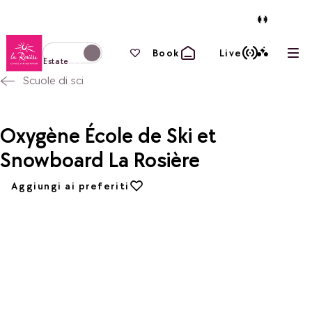
Torna alla home page
I tuoi preferiti
Book
Live
Apri
Passa alla modalità invernale
Estate
Scuole di sci
Oxygène École de Ski et
Snowboard La Rosière
Aggiungi ai preferiti
Aggiungi ai preferiti