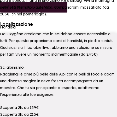
pala e sonda, il tutto in uno zaino ABS airbag. Vivi la montagna
nella sua forma più autentica, con panorami mozzafiato (da
06 42 85 58 73
Sito web
205€, 3h nel pomeriggio).
Localizzazione
Handiski:
Da Oxygène crediamo che lo sci debba essere accessibile a
tutti. Per questo proponiamo corsi di handiski, in piedi o seduti.
Qualsiasi sia il tuo obiettivo, abbiamo una soluzione su misura
per farti vivere un momento indimenticabile (da 245€).
Sci alpinismo:
Raggiungi le cime più belle delle Alpi con le pelli di foca e goditi
una discesa magica in neve fresca accompagnato da un
maestro. Che tu sia principiante o esperto, adatteremo
l’esperienza alle tue esigenze.
Scoperta 2h: da 139€
Scoperta 3h: da 215€