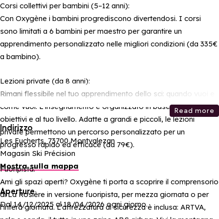
Corsi collettivi per bambini (5–12 anni):
Con Oxygène i bambini progrediscono divertendosi. I corsi
sono limitati a 6 bambini per maestro per garantire un
apprendimento personalizzato nelle migliori condizioni (da 335€
a bambino).
Lezioni private (da 8 anni):
Rimani flessibile nel tuo apprendimento dello sci: quando vuoi e
come vuoi. L’insegnamento è organizzato in base ai tuoi
Read more
obiettivi e al tuo livello. Adatte a grandi e piccoli, le lezioni
Indirizzo
private permettono un percorso personalizzato per un
Les Eucherts, 73700 Montvalezan
progresso rapido ed efficace (da 79€).
Magasin Ski Précision
Mostra sulla mappa
Fuoripista:
Ami gli spazi aperti? Oxygène ti porta a scoprire il comprensorio
Aperture
di La Rosière in versione fuoripista, per mezza giornata o per
Dal 14/12/2025 al 18/04/2026 ogni giorno.
l’intera giornata. L’attrezzatura di sicurezza è inclusa: ARTVA,