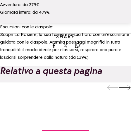
Avventura: da 279€
Giornata intera: da 479€
Escursioni con le ciaspole:
Scopri La Rosière, la sua fauna e la sua flora con un’escursione
SHARE
guidata con le ciaspole. Ammira paesaggi magnifici in tutta
Share on Facebook
Share on X
Share on Whatsapp
tranquillità: il modo ideale per rilassarsi, respirare aria pura e
lasciarsi sorprendere dalla natura (da 139€).
Relativo a questa pagina
Escursione con le
Lezioni private d
racchette da neve
sci o snowboard
Aggiungi ai preferiti
Agg
| Oxygène
Oxygène