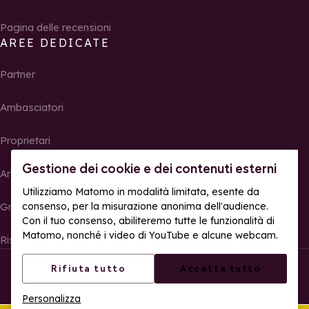
Pagina delle recensioni
AREE DEDICATE
Partner
Ambasciatori
Proprietari
Gestione dei cookie e dei contenuti esterni
Area Stampa
Utilizziamo Matomo in modalità limitata, esente da
Gruppi, seminari e tour operator
consenso, per la misurazione anonima dell'audience.
Con il tuo consenso, abiliteremo tutte le funzionalità di
Matomo, nonché i video di YouTube e alcune webcam.
Risultati e foto delle gare
© La Rosière – Tutti i diritti riservati
Note legali
Rifiuta tutto
Accetta tutto
Gestione dei cookie
Politica sulla riservatezza
Personalizza
Accessibilità web: parzialmente conforme