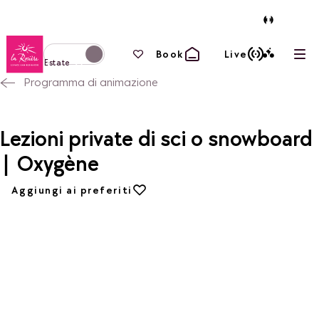
Torna alla home page
I tuoi preferiti
Book
Live
Apri
Passa alla modalità invernale
Estate
Programma di animazione
Lezioni private di sci o snowboard
| Oxygène
Aggiungi ai preferiti
Aggiungi ai preferiti