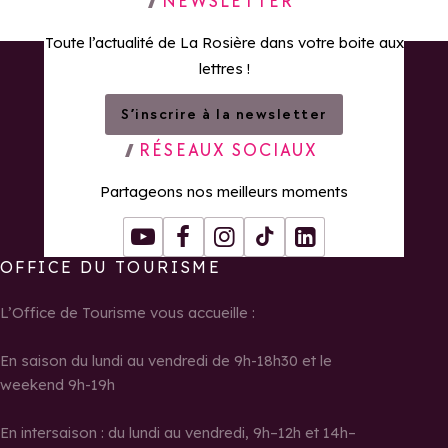
NEWSLETTER
Toute l’actualité de La Rosière dans votre boite aux
lettres !
S’inscrire à la newsletter
RÉSEAUX SOCIAUX
Partageons nos meilleurs moments
Youtube
Facebook
Instagram
Tiktok
LinkedIn
OFFICE DU TOURISME
L’Office de Tourisme vous accueille :
En saison du lundi au vendredi de 9h-18h30 et le
weekend 9h-19h
En intersaison : du lundi au vendredi, 9h–12h et 14h–