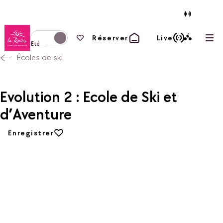
Retour à la page d'accueil
Vos favoris
Réserver
Live
Ouvr
Basculer l'affichage en mode hiver
Eté
Écoles de ski
Evolution 2 : Ecole de Ski et
d’Aventure
Ajouter aux favoris
Enregistrer