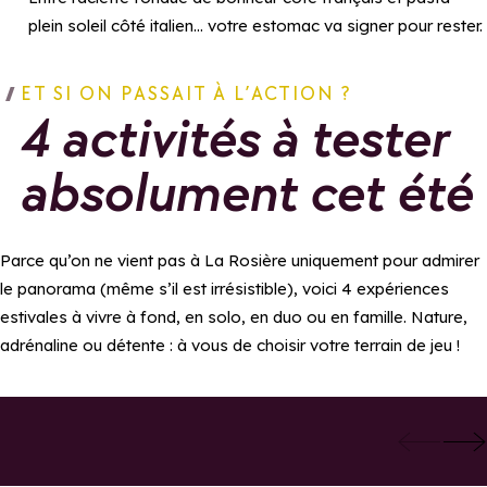
plein soleil côté italien… votre estomac va signer pour rester.
ET SI ON PASSAIT À L’ACTION ?
4 activités à tester
absolument cet été
Parce qu’on ne vient pas à La Rosière uniquement pour admirer
le panorama (même s’il est irrésistible), voici 4 expériences
estivales à vivre à fond, en solo, en duo ou en famille. Nature,
adrénaline ou détente : à vous de choisir votre terrain de jeu !
Ajouter aux favoris
Ajoute
Gravity Kart
Le Trésor du Fort