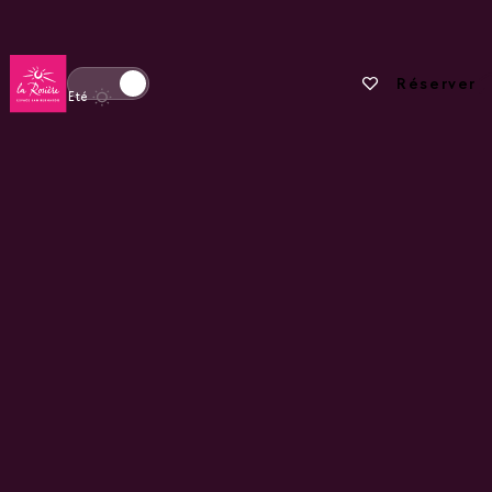
Retour à la page d'accueil
Vos favoris
Réserver
Basculer l'affichage en mode hiver
Eté