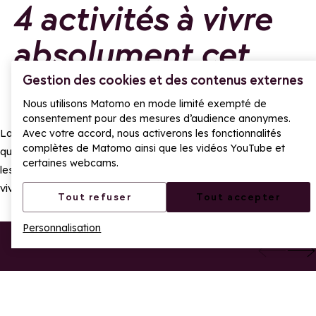
4 activités à vivre
absolument cet
hiver
Gestion des cookies et des contenus externes
Nous utilisons Matomo en mode limité exempté de
consentement pour des mesures d’audience anonymes.
La Rosière, ce n’est pas que le ski. C’est aussi des expériences
Avec votre accord, nous activerons les fonctionnalités
complètes de Matomo ainsi que les vidéos YouTube et
qui réchauffent l’âme, font monter l’adrénaline ou remplissent
certaines webcams.
les yeux d’étoiles. Voici 4 idées testées et approuvées pour
vivre l’hiver autrement (ou plus intensément).
Tout refuser
Tout accepter
Personnalisation
San Bernardo Kite -
Descente en
Ajouter aux favoris
Ajo
Ecole de Snowkite
Snake gliss | ESF
PARTAGER