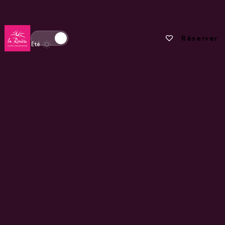
Retour à la page d'accueil
Vos favoris
Réserver
Basculer l'affichage en mode hiver
Eté