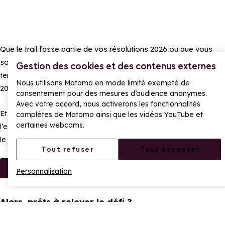
Que le trail fasse partie de vos résolutions 2026 ou que vous
soyez déjà un coureur aguerri, venez repousser vos limites et
Gestion des cookies et des contenus externes
tenter de décrocher la victoire de cette
9ᵉ édition
, le 30 janvier
Nous utilisons Matomo en mode limité exempté de
2026.
consentement pour des mesures d’audience anonymes.
Avec votre accord, nous activerons les fonctionnalités
Et si la première place n’est pas votre objectif, aucun souci :
complètes de Matomo ainsi que les vidéos YouTube et
certaines webcams.
l’essentiel est ailleurs. Prenez du plaisir à chaque foulée, relevez
le défi et soyez fiers d’avoir franchi la ligne d’arrivée.
Tout refuser
Tout accepter
En savoir plus
Personnalisation
Alors, prêts à relever le défi ?