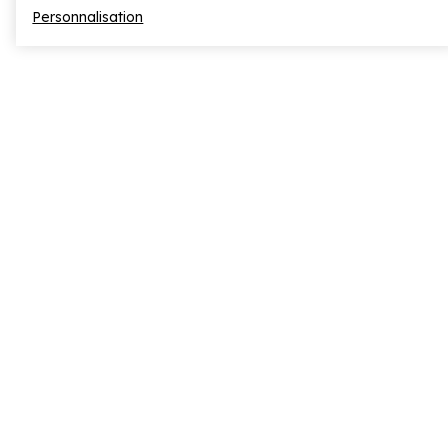
Personnalisation
Réserver
ALLER PLUS LOIN
Accès à La Rosière
Transports & mobilités
Recrutement
Documentation & téléchargements
FAQ
Page Avis
ESPACES DÉDIÉS
Partenaires