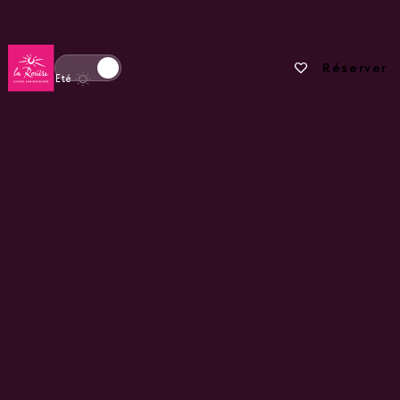
Retour à la page d'accueil
Vos favoris
Réserver
Basculer l'affichage en mode hiver
Eté