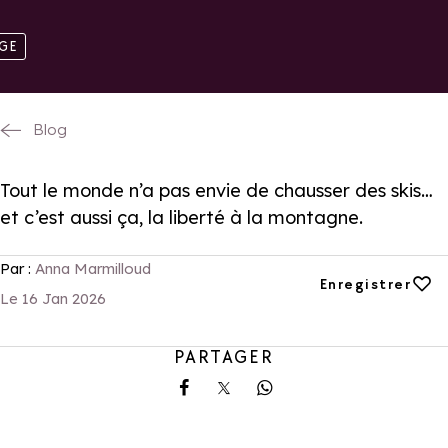
IGE
Blog
Tout le monde n’a pas envie de chausser des skis…
et c’est aussi ça, la liberté à la montagne.
Par :
Anna Marmilloud
Ajouter aux favori
Enregistrer
Le 16 Jan 2026
PARTAGER
Partager sur Facebook
Partager sur X
Partager sur Whatsa