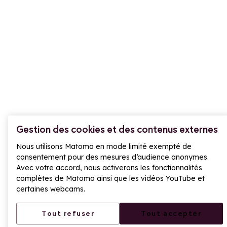
705 Rte du Col du Petit St Bernard, 73700
Montvalezan
+33(0)4 79 06 80 51
Contactez-nous
LA ROSIÈRE RÉSERVATION
Nos équipes vous répondent :
Gestion des cookies et des contenus externes
En saison du lundi au vendredi 9h-12h30 & 13h30-
18h et le samedi 9h-12h & 14h-19h. Les samedis
Nous utilisons Matomo en mode limité exempté de
consentement pour des mesures d’audience anonymes.
des vacances de février et de noël 8h30-19h.
Avec votre accord, nous activerons les fonctionnalités
complètes de Matomo ainsi que les vidéos YouTube et
En intersaison du lundi au vendredi 9h-12 et 14h-
certaines webcams.
17h30
Tout refuser
Tout accepter
+33(0)4 79 06 83 92