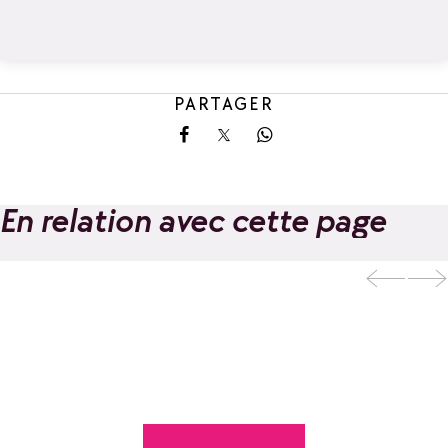
PARTAGER
Partager sur Facebook
Partager sur X
Partager sur Whatsa
En relation avec cette page
Bureau des Guides
et
Accompagnateurs
Ajouter aux favoris
de La Rosière