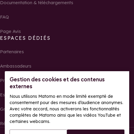
Documentation & téléchargements
FAQ
Page Avis
ESPACES DÉDIÉS
Partenaires
Ambassadeurs
Gestion des cookies et des contenus
Propriétaires
externes
Espace presse
Nous utilisons Matomo en mode limité exempté de
consentement pour des mesures d’audience anonymes.
Avec votre accord, nous activerons les fonctionnalités
Groupes, séminaires et tour operator
complètes de Matomo ainsi que les vidéos YouTube et
certaines webcams.
Résultats et photos de courses
Tous droits réservés La Rosière